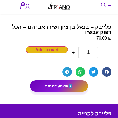
0
פלייבק – בנאל בן ציון ושירז אברהם – הכל
דפוק עכשיו
₪
70.00
Add To cart
+
-
השמע דוגמית
פלייבק לקנייה