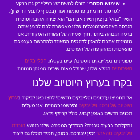
שימוש מסחרי:
תוכלו להשתמש בפלייבק גם כרקע
לסרטוני תדמית, פרסומות ועוד (בכפוף לתנאי הרישיון).
השיר “בנאל בן ציון ושירז אברהם” הוא יצירה אהובה ומוכרת.
הגרסה האינסטרומנטלית שלנו מאפשרת לכם לבצע אותה
ברמה הגבוהה ביותר, תוך שמירה על האווירה המקורית. אנו
מזמינים אתכם להאזין לדוגמית הסאונד ולהתרשם בעצמכם
מהאיכות ומההקפדה על הפרטים.
מעוניינים בפלייבקים נוספים? עיינו בקטלוג
הפלייבקים
המלא שלנו, שכולל מאות שירים ממגוון סגנונות.
האיכותיים
בקרו בערוץ היוטיוב שלנו
אל תחמיצו עדכונים ופלייבקים חדשים! לחצו כאן לביקור ב
ערוץ
והירשמו כמנויים. אנו מעלים
היוטיוב של ורסנו פלייבקים
תכנים חדשים באופן קבוע, כולל קריוקי וידאו.
נתקלתם בבעיה טכנית? המדריך המפורט שלנו בנושא
הורדת
זמין עבורכם. כמובן, תמיד תוכלו גם ליצור
פלייבקים מהאתר