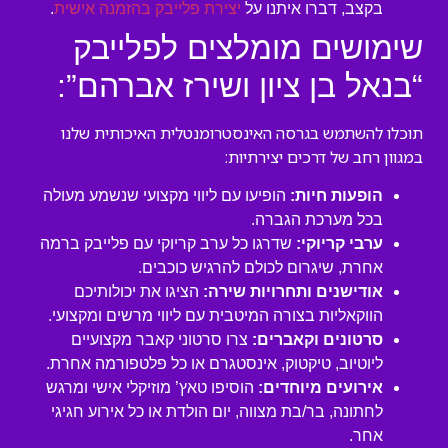
בקצב, דברו איתנו על
יצירת פלייבק בהזמנה אישית
.
שימושים מומלצים לפלייבק
“בנאל בן ציון ושירז אברהם”:
תוכלו להשתמש בגרסה האינסטרומנטלית האיכותית שלנו
במגוון רחב של דרכים יצירתיות:
הופעות חיות:
הופיעו עם ליווי מקצועי שנשמע מעולה
בכל מערכת הגברה.
ערבי קריוקי:
שדרגו כל ערב קריוקי עם פלייבק ברמה
אחרת, שיגרום לכולם להרגיש כוכבים.
אודישנים ותחרויות שירה:
הציגו את יכולותיכם
הווקאליות בצורה המיטבית עם ליווי מרשים ומקצועי.
סרטונים וקאברים:
צרו סרטוני קאבר מקצועיים
ליוטיוב, טיקטוק, אינסטגרם או כל פלטפורמה אחרת.
אירועים מיוחדים:
הוסיפו טאץ’ מוזיקלי אישי ומרגש
לחתונה, בר/בת מצווה, יום הולדת או כל אירוע חגיגי
אחר.