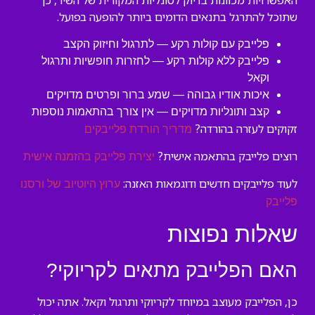
האפשרויות מכוונות בדיוק לטונליות המקורית של השיר, כך
שתוכל להתרגל בתנאים הדומים ביותר להופעה בפועל.
פלייבק עם קולות רקע — לתרגול וחיזוק הקצב
פלייבק ללא קולות רקע — לחזרות חופשיות ותרגול
וקאל
איכות אודיו גבוהה — שמע ברור ופרטים מדויקים
קצב ותונליות מדויקים — אין צורך בהתאמות נוספות
זקוקים לעזרה בהורדה?
מדריך הורדת פלייבקים
רוצים פלייבק בהתאמה אישית?
יצירת פלייבק בהזמנה אישית
לעוד פלייבקים חדשים ודוגמאות האזנה:
ערוץ היוטיוב של ורסנו
פלייבק
שאלות נפוצות
האם הפלייבק מתאים לקריוקי?
כן, הפלייבק מעוצב במיוחד לקריוקי ותרגול וקאל. אתה יכול