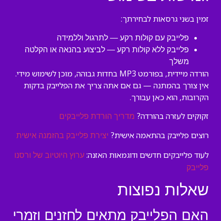
זמין בשני גרסאות לבחירתך:
פלייבק עם קולות רקע — לתרגול וללמידה
פלייבק ללא קולות רקע — לביצוע בהנאה או הקלטה
משלך
הורדה מיידית, בפורמט MP3 בחדות גבוהה, מוכן לשימוש מידי.
אין צורך בהמתנה — גם אם אתה צריך את הפלייבק בדקות
הקרובות, הוא כאן עבורך.
זקוקים לעזרה בהורדה?
מדריך הורדת פלייבקים
רוצים פלייבק בהתאמה אישית?
יצירת פלייבק בהזמנה אישית
לעוד פלייבקים חדשים ודוגמאות האזנה:
ערוץ היוטיוב של ורסנו
פלייבק
שאלות נפוצות
האם הפלייבק מתאים לחזנים וזמרי