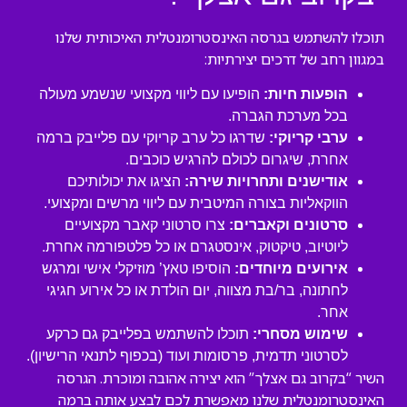
תוכלו להשתמש בגרסה האינסטרומנטלית האיכותית שלנו
במגוון רחב של דרכים יצירתיות:
הופעות חיות:
הופיעו עם ליווי מקצועי שנשמע מעולה
בכל מערכת הגברה.
ערבי קריוקי:
שדרגו כל ערב קריוקי עם פלייבק ברמה
אחרת, שיגרום לכולם להרגיש כוכבים.
אודישנים ותחרויות שירה:
הציגו את יכולותיכם
הווקאליות בצורה המיטבית עם ליווי מרשים ומקצועי.
סרטונים וקאברים:
צרו סרטוני קאבר מקצועיים
ליוטיוב, טיקטוק, אינסטגרם או כל פלטפורמה אחרת.
אירועים מיוחדים:
הוסיפו טאץ’ מוזיקלי אישי ומרגש
לחתונה, בר/בת מצווה, יום הולדת או כל אירוע חגיגי
אחר.
שימוש מסחרי:
תוכלו להשתמש בפלייבק גם כרקע
לסרטוני תדמית, פרסומות ועוד (בכפוף לתנאי הרישיון).
השיר “בקרוב גם אצלך” הוא יצירה אהובה ומוכרת. הגרסה
האינסטרומנטלית שלנו מאפשרת לכם לבצע אותה ברמה