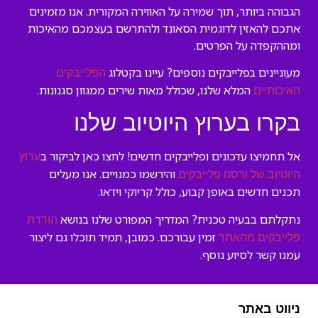
הגבוהה ביותר, תוך שמירה על האווירה המקורית. אנו מזמינים
אתכם להאזין לדוגמית הסאונד ולהתרשם בעצמכם מהאיכות
ומההקפדה על הפרטים.
מעוניינים בפלייבקים נוספים? עיינו בקטלוג
הפלייבקים
המלא שלנו, שכולל מאות שירים ממגוון סגנונות.
האיכותיים
בקרו בערוץ היוטיוב שלנו
אל תחמיצו עדכונים ופלייבקים חדשים! לחצו כאן לביקור ב
ערוץ
והירשמו כמנויים. אנו מעלים
היוטיוב של ורסנו פלייבקים
תכנים חדשים באופן קבוע, כולל קריוקי וידאו.
נתקלתם בבעיה טכנית? המדריך המפורט שלנו בנושא
הורדת
זמין עבורכם. כמובן, תמיד תוכלו גם ליצור
פלייבקים מהאתר
עמנו קשר לסיוע נוסף.
ניווט באתר