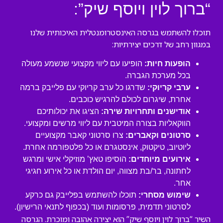
“ברוך לוין ויוסף שיק”:
תוכלו להשתמש בגרסה האינסטרומנטלית האיכותית שלנו
במגוון רחב של דרכים יצירתיות:
הופעות חיות:
הופיעו עם ליווי מקצועי שנשמע מעולה
בכל מערכת הגברה.
ערבי קריוקי:
שדרגו כל ערב קריוקי עם פלייבק ברמה
אחרת, שיגרום לכולם להרגיש כוכבים.
אודישנים ותחרויות שירה:
הציגו את יכולותיכם
הווקאליות בצורה המיטבית עם ליווי מרשים ומקצועי.
סרטונים וקאברים:
צרו סרטוני קאבר מקצועיים
ליוטיוב, טיקטוק, אינסטגרם או כל פלטפורמה אחרת.
אירועים מיוחדים:
הוסיפו טאץ’ מוזיקלי אישי ומרגש
לחתונה, בר/בת מצווה, יום הולדת או כל אירוע חגיגי
אחר.
שימוש מסחרי:
תוכלו להשתמש בפלייבק גם כרקע
לסרטוני תדמית, פרסומות ועוד (בכפוף לתנאי הרישיון).
השיר “ברוך לוין ויוסף שיק” הוא יצירה אהובה ומוכרת. הגרסה