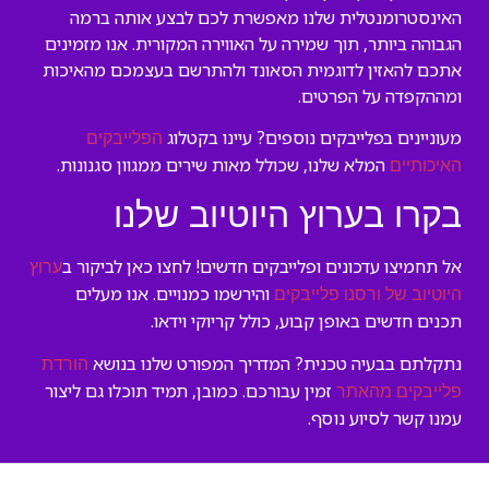
האינסטרומנטלית שלנו מאפשרת לכם לבצע אותה ברמה
הגבוהה ביותר, תוך שמירה על האווירה המקורית. אנו מזמינים
אתכם להאזין לדוגמית הסאונד ולהתרשם בעצמכם מהאיכות
ומההקפדה על הפרטים.
מעוניינים בפלייבקים נוספים? עיינו בקטלוג
הפלייבקים
המלא שלנו, שכולל מאות שירים ממגוון סגנונות.
האיכותיים
בקרו בערוץ היוטיוב שלנו
אל תחמיצו עדכונים ופלייבקים חדשים! לחצו כאן לביקור ב
ערוץ
והירשמו כמנויים. אנו מעלים
היוטיוב של ורסנו פלייבקים
תכנים חדשים באופן קבוע, כולל קריוקי וידאו.
נתקלתם בבעיה טכנית? המדריך המפורט שלנו בנושא
הורדת
זמין עבורכם. כמובן, תמיד תוכלו גם ליצור
פלייבקים מהאתר
עמנו קשר לסיוע נוסף.