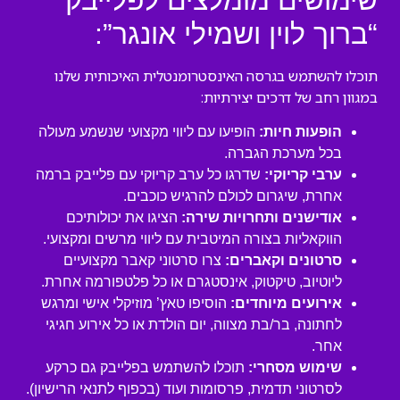
שימושים מומלצים לפלייבק
“ברוך לוין ושמילי אונגר”:
תוכלו להשתמש בגרסה האינסטרומנטלית האיכותית שלנו
במגוון רחב של דרכים יצירתיות:
הופעות חיות:
הופיעו עם ליווי מקצועי שנשמע מעולה
בכל מערכת הגברה.
ערבי קריוקי:
שדרגו כל ערב קריוקי עם פלייבק ברמה
אחרת, שיגרום לכולם להרגיש כוכבים.
אודישנים ותחרויות שירה:
הציגו את יכולותיכם
הווקאליות בצורה המיטבית עם ליווי מרשים ומקצועי.
סרטונים וקאברים:
צרו סרטוני קאבר מקצועיים
ליוטיוב, טיקטוק, אינסטגרם או כל פלטפורמה אחרת.
אירועים מיוחדים:
הוסיפו טאץ’ מוזיקלי אישי ומרגש
לחתונה, בר/בת מצווה, יום הולדת או כל אירוע חגיגי
אחר.
שימוש מסחרי:
תוכלו להשתמש בפלייבק גם כרקע
לסרטוני תדמית, פרסומות ועוד (בכפוף לתנאי הרישיון).