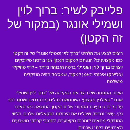
פלייבק לשיר: ברוך לוין
ושמילי אונגר (במקור של
זה הקטן)
רוצים לבצע את הלהיט “ברוך לוין ושמילי אונגר” של זה הקטן
כמו מקצוענים? הגעתם למקום הנכון! אנו בורסנו פלייבקים
יוצרים
ברמה הגבוהה ביותר – ליווי מוזיקלי
ברוך לוין ושמילי
(פלייבק) איכותי ונאמן למקור, שמספק חוויה מוזיקלית
מושלמת.
הצוות המנוסה שלנו יצר את ההקלטה של “ברוך לוין ושמילי
אונגר” באולפן מקצועי. השתמשנו בכלים מתקדמים ושמנו דגש
על כל פרט בעיבוד המקורי של זה הקטן. התוצאה היא סאונד
נקי, עשיר ומדויק שיבליט את היכולות הווקאליות שלכם. הליווי
המוזיקלי מתאים לזמרים מקצועיים, לחובבי קריוקי מושבעים
ולאירועים בלתי נשכחים.