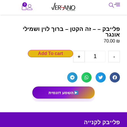
0
פלייבק – – זה הקטן – ברוך לוין ושמילי
אונגר
₪
70.00
Add To cart
+
-
השמע דוגמית
פלייבק לקנייה