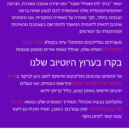
השיר “ברוך לוין ושמילי אונגר” הוא יצירה אהובה ומוכרת. הגרסה
האינסטרומנטלית שלנו מאפשרת לכם לבצע אותה ברמה
הגבוהה ביותר, תוך שמירה על האווירה המקורית. אנו מזמינים
אתכם להאזין לדוגמית הסאונד ולהתרשם בעצמכם מהאיכות
ומההקפדה על הפרטים.
מעוניינים בפלייבקים נוספים? עיינו בקטלוג
הפלייבקים
המלא שלנו, שכולל מאות שירים ממגוון סגנונות.
האיכותיים
בקרו בערוץ היוטיוב שלנו
אל תחמיצו עדכונים ופלייבקים חדשים! לחצו כאן לביקור ב
ערוץ
והירשמו כמנויים. אנו מעלים
היוטיוב של ורסנו פלייבקים
תכנים חדשים באופן קבוע, כולל קריוקי וידאו.
נתקלתם בבעיה טכנית? המדריך המפורט שלנו בנושא
הורדת
זמין עבורכם. כמובן, תמיד תוכלו גם ליצור
פלייבקים מהאתר
עמנו קשר לסיוע נוסף.