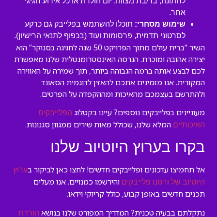
לחתונה, בר/בת מצווה, יום הולדת או כל אירוע חגיגי
אחר.
שימוש מסחרי:
תוכלו להשתמש בפלייבק גם כרקע
לסרטוני תדמית, פרסומות ועוד (בכפוף לתנאי הרישיון).
השיר “ברית עולם מתוך הפרויקט 50 שנה לחגיגה בסנוקר” הוא
יצירה אהובה ומוכרת. הגרסה האינסטרומנטלית שלנו מאפשרת
לכם לבצע אותה ברמה הגבוהה ביותר, תוך שמירה על האווירה
המקורית. אנו מזמינים אתכם להאזין לדוגמית הסאונד
ולהתרשם בעצמכם מהאיכות ומההקפדה על הפרטים.
מעוניינים בפלייבקים נוספים? עיינו בקטלוג
הפלייבקים
המלא שלנו, שכולל מאות שירים ממגוון סגנונות.
האיכותיים
בקרו בערוץ היוטיוב שלנו
אל תחמיצו עדכונים ופלייבקים חדשים! לחצו כאן לביקור ב
ערוץ
והירשמו כמנויים. אנו מעלים
היוטיוב של ורסנו פלייבקים
תכנים חדשים באופן קבוע, כולל קריוקי וידאו.
נתקלתם בבעיה טכנית? המדריך המפורט שלנו בנושא
הורדת