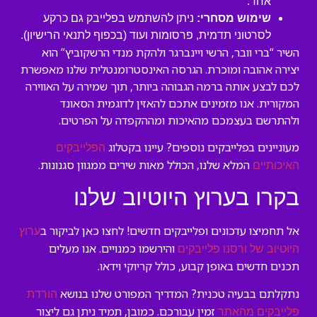
אחר.
שימוש מסחרי:
ניתן להשתמש בפלייבק גם כרקע
לסרטוני תדמית, פרסומות ועוד (בכפוף לתנאי הרישיון).
השיר “ברי וובר, הרשי ויינברגר ולהקת מנדי הרשקוביץ” הוא
יצירה אהובה ומוכרת. הגרסה האינסטרומנטלית שלנו מאפשרת
לכם לבצע אותה ברמה הגבוהה ביותר, תוך שמירה על האווירה
המקורית. אנו מזמינים אתכם להאזין לדוגמית הסאונד
ולהתרשם בעצמכם מהאיכות ומההקפדה על הפרטים.
מעוניינים בפלייבקים נוספים? עיינו בקטלוג
הפלייבקים
המלא שלנו, הכולל מאות שירים ממגוון סגנונות.
האיכותיים
בקרו בערוץ היוטיוב שלנו
אל תחמיצו עדכונים ופלייבקים חדשים! לחצו כאן לביקור ב
ערוץ
והירשמו כמנויים. אנו מעלים
היוטיוב של ורסנו פלייבקים
תכנים חדשים באופן קבוע, כולל קריוקי וידאו.
נתקלתם בבעיה טכנית? המדריך המפורט שלנו בנושא
הורדת
זמין עבורכם. כמובן, תמיד ניתן גם ליצור
פלייבקים מהאתר