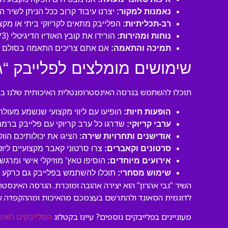
נאמנות למקור:
יצרנו עיבוד קרוב ככל הניתן לשיר 
רב-תכליתיות:
הפלייבק מתאים לקריוקי ביתי או מקצו
נוחות ומהירות:
הורידו את קובץ האודיו הדיגיטלי (MP3 איכותי) ישירות למחשב או לנייד שלכם והתחילו לשיר תוך דקות!
תמיכה והתאמה:
אם אתם צריכים התאמה בסולם או
שימושים מומלצים לפלייבק “גב
תוכלו להשתמש בגרסה האינסטרומנטלית האיכותית שלנו במגו
הופעות חיות:
הופיעו עם ליווי מקצועי שנשמע מעול
ערבי קריוקי:
שדרגו כל ערב קריוקי עם פלייבק ברמה
אודישנים ותחרויות שירה:
הציגו את יכולותיכם הוו
סרטונים וקאברים:
צרו סרטוני קאבר מקצועיים ליו
אירועים מיוחדים:
הוסיפו טאץ’ מוזיקלי אישי ומרגש 
שימוש מסחרי:
תוכלו להשתמש בפלייבק גם כרקע לסר
השיר “גבי אהרון” הוא יצירה אהובה ומוכרת. הגרסה האינס
לדוגמית הסאונד ולהתרשם בעצמכם מהאיכות ומההקפדה ע
מעוניינים בפלייבקים נוספים? עיינו בקטלוג
הפלייבקים האיכ