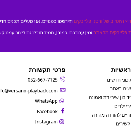
והירשמו כמנויים. אנו מעלים תכנים חדשי
וץ היוטיוב של ורסנו פלייבקים
זמין עבורכם. כמובן, תמיד תוכלו גם ליצור עמנו קש
 פלייבקים מהאתר
ראשיות
פרטי תקשורת
052-667-7125
יכוני חדשים
שים באתר
info@versano-playback.com‬
דים | שירי דת ואמונה
WhatsApp
רי ילדים
Facebook
ריים להורדה מהירה
Instagram
לשירים