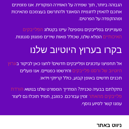
הגבוהה ביותר, תוך שמירה על האווירה המקורית. אנו מזמינים
אתכם להאזין לדוגמית הסאונד ולהתרשם בעצמכם מהאיכות
ומההקפדה על הפרטים.
מעוניינים בפלייבקים נוספים? עיינו בקטלוג
הפלייבקים
המלא שלנו, שכולל מאות שירים ממגוון סגנונות.
האיכותיים
בקרו בערוץ היוטיוב שלנו
אל תחמיצו עדכונים ופלייבקים חדשים! לחצו כאן לביקור ב
ערוץ
והירשמו כמנויים. אנו מעלים
היוטיוב של ורסנו פלייבקים
תכנים חדשים באופן קבוע, כולל קריוקי וידאו.
נתקלתם בבעיה טכנית? המדריך המפורט שלנו בנושא
הורדת
זמין עבורכם. כמובן, תמיד תוכלו גם ליצור
פלייבקים מהאתר
עמנו קשר לסיוע נוסף.
ניווט באתר