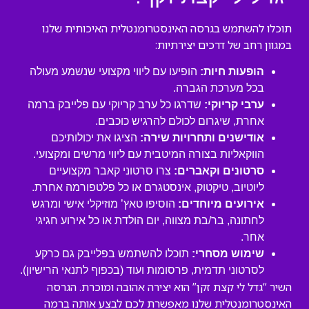
תוכלו להשתמש בגרסה האינסטרומנטלית האיכותית שלנו
במגוון רחב של דרכים יצירתיות:
הופעות חיות:
הופיעו עם ליווי מקצועי שנשמע מעולה
בכל מערכת הגברה.
ערבי קריוקי:
שדרגו כל ערב קריוקי עם פלייבק ברמה
אחרת, שיגרום לכולם להרגיש כוכבים.
אודישנים ותחרויות שירה:
הציגו את יכולותיכם
הווקאליות בצורה המיטבית עם ליווי מרשים ומקצועי.
סרטונים וקאברים:
צרו סרטוני קאבר מקצועיים
ליוטיוב, טיקטוק, אינסטגרם או כל פלטפורמה אחרת.
אירועים מיוחדים:
הוסיפו טאץ’ מוזיקלי אישי ומרגש
לחתונה, בר/בת מצווה, יום הולדת או כל אירוע חגיגי
אחר.
שימוש מסחרי:
תוכלו להשתמש בפלייבק גם כרקע
לסרטוני תדמית, פרסומות ועוד (בכפוף לתנאי הרישיון).
השיר “גדל לי קצת זקן” הוא יצירה אהובה ומוכרת. הגרסה
האינסטרומנטלית שלנו מאפשרת לכם לבצע אותה ברמה