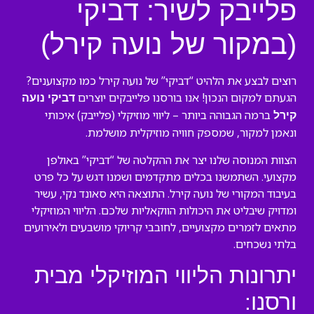
פלייבק לשיר: דביקי
(במקור של נועה קירל)
רוצים לבצע את הלהיט “דביקי” של נועה קירל כמו מקצוענים?
הגעתם למקום הנכון! אנו בורסנו פלייבקים יוצרים
דביקי נועה
ברמה הגבוהה ביותר – ליווי מוזיקלי (פלייבק) איכותי
קירל
ונאמן למקור, שמספק חוויה מוזיקלית מושלמת.
הצוות המנוסה שלנו יצר את ההקלטה של “דביקי” באולפן
מקצועי. השתמשנו בכלים מתקדמים ושמנו דגש על כל פרט
בעיבוד המקורי של נועה קירל. התוצאה היא סאונד נקי, עשיר
ומדויק שיבליט את היכולות הווקאליות שלכם. הליווי המוזיקלי
מתאים לזמרים מקצועיים, לחובבי קריוקי מושבעים ולאירועים
בלתי נשכחים.
יתרונות הליווי המוזיקלי מבית
ורסנו: