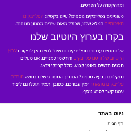
ומההקפדה על הפרטים.
מעוניינים בפלייבקים נוספים? עיינו בקטלוג
הפלייבקים
המלא שלנו, שכולל מאות שירים ממגוון סגנונות.
האיכותיים
בקרו בערוץ היוטיוב שלנו
אל תחמיצו עדכונים ופלייבקים חדשים! לחצו כאן לביקור ב
ערוץ
והירשמו כמנויים. אנו מעלים
היוטיוב של ורסנו פלייבקים
תכנים חדשים באופן קבוע, כולל קריוקי וידאו.
נתקלתם בבעיה טכנית? המדריך המפורט שלנו בנושא
הורדת
זמין עבורכם. כמובן, תמיד תוכלו גם ליצור
פלייבקים מהאתר
עמנו קשר לסיוע נוסף.
ניווט באתר
דף הבית