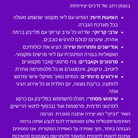
במגוון רחב של דרכים יצירתיות:
הופעות חיות:
הופיעו עם ליווי מקצועי שנשמע מעולה
בכל מערכת הגברה.
ערבי קריוקי:
שדרגו כל ערב קריוקי עם פלייבק ברמה
אחרת, שיגרום לכולם להרגיש כוכבים.
אודישנים ותחרויות שירה:
הציגו את יכולותיכם
הווקאליות בצורה המיטבית עם ליווי מרשים ומקצועי.
סרטונים וקאברים:
צרו סרטוני קאבר מקצועיים
ליוטיוב, טיקטוק, אינסטגרם או כל פלטפורמה אחרת.
אירועים מיוחדים:
הוסיפו טאץ’ מוזיקלי אישי ומרגש
לחתונה, בר/בת מצווה, יום הולדת או כל אירוע חגיגי
אחר.
שימוש מסחרי:
תוכלו להשתמש בפלייבק גם כרקע
לסרטוני תדמית, פרסומות ועוד (בכפוף לתנאי הרישיון).
השיר “דביקי” הוא יצירה אהובה ומוכרת. הגרסה
האינסטרומנטלית שלנו מאפשרת לכם לבצע אותה ברמה
הגבוהה ביותר, תוך שמירה על האווירה המקורית. אנו מזמינים
אתכם להאזין לדוגמית הסאונד ולהתרשם בעצמכם מהאיכות