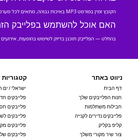
הקובץ זמין בפורמט MP3 באיכות גבוהה, מתאים לכל מערכת הגברה ומכשיר נגינה מודרני.
האם אוכל להשתמש בפלייבק הזה
בהחלט — הפלייבק תוכנן בדיוק לשימוש בהופעות, אירועים ות
ניווט באתר
קטגוריות 
דף הבית
ישראלי / ים ת
חנות הפלייבקים שלך
פלייבקים חד
חבילות משתלמות
פלייבקים חסי
פלייבקים נדירים לקנייה
פלייבקים לשי
קליפ בקליק
פלייבקים מקו
צור שיר מקורי משלך
פלייבקים של 