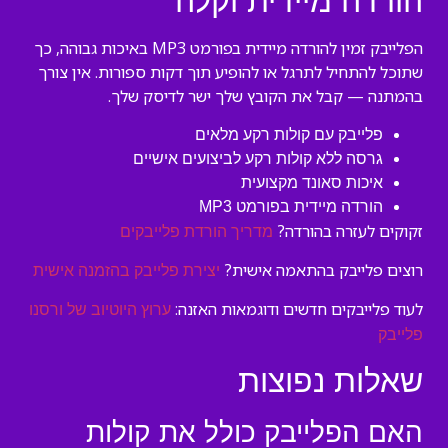
הורדה מיידית וקלה
הפלייבק זמין להורדה מיידית בפורמט MP3 באיכות גבוהה, כך
שתוכל להתחיל לתרגל או להופיע תוך דקות ספורות. אין צורך
בהמתנה — קבל את הקובץ שלך ישר לדיסק שלך.
פלייבק עם קולות רקע מלאים
גרסה ללא קולות רקע לביצועים אישיים
איכות סאונד מקצועית
הורדה מיידית בפורמט MP3
זקוקים לעזרה בהורדה?
מדריך הורדת פלייבקים
רוצים פלייבק בהתאמה אישית?
יצירת פלייבק בהזמנה אישית
לעוד פלייבקים חדשים ודוגמאות האזנה:
ערוץ היוטיוב של ורסנו
פלייבק
שאלות נפוצות
האם הפלייבק כולל את קולות