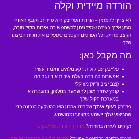
הורדה מיידית וקלה
לא צריך להמתין – הורדת הפלייבק היא מיידית, וקובץ האודיו
מגיע אליך בצורה שמיד ניתן להשתמש בה. איכות הקול טובה,
הקצב מדויק, וכל הפרטים הקטנים שמעלים את חווית הביצוע
שלך.
מה מקבל כאן:
פלייבק עם קולות רקע מלאים ותזמור עשיר
אפשרות להורדה בעלת איכות אודיו גבוהה
קצב יציב ודיוק מוזיקלי
קובץ שמיד מוכן להשמעה בטלפון, בהגברה או
במערכת הקול שלך
פלייבק ל
של דודו אהרון הוא ההשקעה הנכונה כדי
עוף איתך
שהביצוע שלך יישמע מקצועי וממושמע.
זקוקים לעזרה בהורדה?
מדריך הורדת פלייבקים
רוצים פלייבק בהתאמה אישית?
יצירת פלייבק בהזמנה אישית