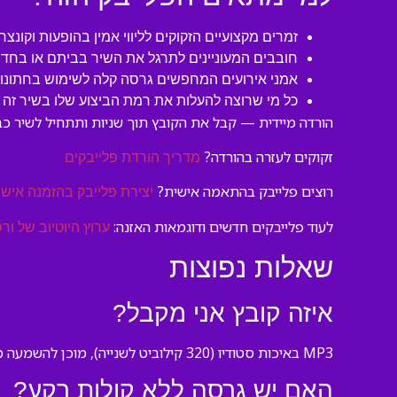
זמרים מקצועיים הזקוקים לליווי אמין בהופעות וקונצר
חובבים המעוניינים לתרגל את השיר בביתם או בחדר
אמני אירועים המחפשים גרסה קלה לשימוש בחתונות
כל מי שרוצה להעלות את רמת הביצוע שלו בשיר זה
הורדה מיידית — קבל את הקובץ תוך שניות ותתחיל לשיר כבר
זקוקים לעזרה בהורדה?
מדריך הורדת פלייבקים
רוצים פלייבק בהתאמה אישית?
יצירת פלייבק בהזמנה אישי
לעוד פלייבקים חדשים ודוגמאות האזנה:
ערוץ היוטיוב של ורס
שאלות נפוצות
איזה קובץ אני מקבל?
MP3 באיכות סטודיו (320 קילוביט לשנייה), מוכן להשמעה מיידית בכל מכשיר.
האם יש גרסה ללא קולות רקע?