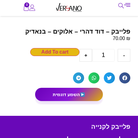
0
פלייבק – דוד דהרי – אלוקים – בנאדיק
₪
70.00
Add To cart
+
-
השמע דוגמית
פלייבק לקנייה