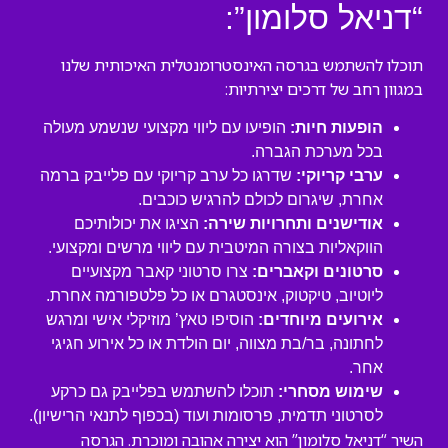
“דניאל סלומון”:
תוכלו להשתמש בגרסה האינסטרומנטלית האיכותית שלנו
במגוון רחב של דרכים יצירתיות:
הופעות חיות:
הופיעו עם ליווי מקצועי שנשמע מעולה
בכל מערכת הגברה.
ערבי קריוקי:
שדרגו כל ערב קריוקי עם פלייבק ברמה
אחרת, שיגרום לכולם להרגיש כוכבים.
אודישנים ותחרויות שירה:
הציגו את יכולותיכם
הווקאליות בצורה המיטבית עם ליווי מרשים ומקצועי.
סרטונים וקאברים:
צרו סרטוני קאבר מקצועיים
ליוטיוב, טיקטוק, אינסטגרם או כל פלטפורמה אחרת.
אירועים מיוחדים:
הוסיפו טאץ’ מוזיקלי אישי ומרגש
לחתונה, בר/בת מצווה, יום הולדת או כל אירוע חגיגי
אחר.
שימוש מסחרי:
תוכלו להשתמש בפלייבק גם כרקע
לסרטוני תדמית, פרסומות ועוד (בכפוף לתנאי הרישיון).
השיר “דניאל סלומון” הוא יצירה אהובה ומוכרת. הגרסה