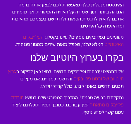
האינסטרומנטלית שלנו מאפשרת לכם לבצע אותה ברמה
הגבוהה ביותר, תוך שמירה על האווירה המקורית. אנו מזמינים
אתכם להאזין לדוגמית הסאונד ולהתרשם בעצמכם מהאיכות
ומההקפדה על הפרטים.
מעוניינים בפלייבקים נוספים? עיינו בקטלוג
הפלייבקים
המלא שלנו, שכולל מאות שירים ממגוון סגנונות.
האיכותיים
בקרו בערוץ היוטיוב שלנו
אל תחמיצו עדכונים ופלייבקים חדשים! לחצו כאן לביקור ב
ערוץ
והירשמו כמנויים. אנו מעלים
היוטיוב של ורסנו פלייבקים
תכנים חדשים באופן קבוע, כולל קריוקי וידאו.
נתקלתם בבעיה טכנית? המדריך המפורט שלנו בנושא
הורדת
זמין עבורכם. כמובן, תמיד תוכלו גם ליצור
פלייבקים מהאתר
עמנו קשר לסיוע נוסף.