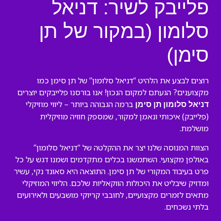
פלייבק לשיר: דניאל
סלומון (במקור של תן
סימן)
רוצים לבצע את הלהיט “דניאל סלומון” של תן סימן כמו
מקצוענים? הגעתם למקום הנכון! אנו בורסנו פלייבקים יוצרים
ברמה הגבוהה ביותר – ליווי מוזיקלי
דניאל סלומון תן סימן
(פלייבק) איכותי ונאמן למקור, שמספק חוויה מוזיקלית
מושלמת.
הצוות המנוסה שלנו יצר את ההקלטה של “דניאל סלומון”
באולפן מקצועי. השתמשנו בכלים מתקדמים ושמנו דגש על כל
פרט בעיבוד המקורי של תן סימן. התוצאה היא סאונד נקי, עשיר
ומדויק שיבליט את היכולות הווקאליות שלכם. הליווי המוזיקלי
מתאים לזמרים מקצועיים, לחובבי קריוקי מושבעים ולאירועים
בלתי נשכחים.