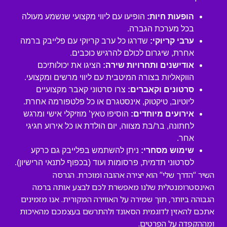
הופעות חיות:
הופיעו עם ליווי מקצועי שנשמע מעולה
בכל מערכת הגברה.
ערבי קריוקי:
שדרגו כל ערב קריוקי עם פלייבק ברמה
אחרת, שיגרום לכולם להרגיש כוכבים.
אודישנים ותחרויות שירה:
הציגו את יכולותיכם
הווקאליות בצורה המיטבית עם ליווי מרשים ומקצועי.
סרטונים וקאברים:
צרו סרטוני קאבר מקצועיים
ליוטיוב, טיקטוק, אינסטגרם או כל פלטפורמה אחרת.
אירועים מיוחדים:
הוסיפו טאץ’ מוזיקלי אישי ומרגש
לחתונה, בר/בת מצווה, יום הולדת או כל אירוע חגיגי
אחר.
שימוש מסחרי:
ניתן להשתמש בפלייבק גם כרקע
לסרטוני תדמית, פרסומות ועוד (בכפוף לתנאי הרישיון).
השיר “הדרך שלי” הוא יצירה אהובה ומוכרת. הגרסה
האינסטרומנטלית שלנו מאפשרת לכם לבצע אותה ברמה
הגבוהה ביותר, תוך שמירה על האווירה המקורית. אנו מזמינים
אתכם להאזין לדוגמית הסאונד ולהתרשם בעצמכם מהאיכות
ומההקפדה על הפרטים.