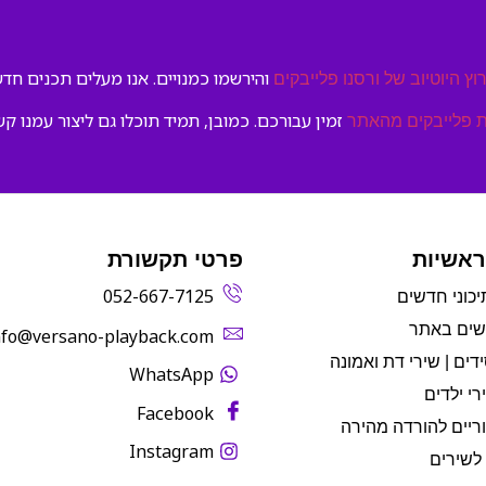
והירשמו כמנויים. אנו מעלים תכנים חדשי
וץ היוטיוב של ורסנו פלייבקים
זמין עבורכם. כמובן, תמיד תוכלו גם ליצור עמנו קש
 פלייבקים מהאתר
ראשיות
פרטי תקשורת
052-667-7125
יכוני חדשים
שים באתר
info@versano-playback.com‬
דים | שירי דת ואמונה
WhatsApp
רי ילדים
Facebook
ריים להורדה מהירה
Instagram
לשירים