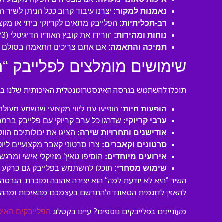
נאמנות למקור:
יצרנו עיבוד קרוב ככל הניתן לשיר 
רב-תכליתיות:
הפלייבק מתאים לקריוקי ביתי או מקצו
נוחות ומהירות:
הורידו את קובץ האודיו הדיגיטלי (MP3 איכותי) ישירות למחשב או לנייד שלכם והתחילו לשיר תוך דקות!
תמיכה והתאמה:
אם אתם צריכים התאמה בסולם או
שימושים מומלצים לפלייבק “ה
תוכלו להשתמש בגרסה האינסטרומנטלית האיכותית שלנו במגו
הופעות חיות:
הופיעו עם ליווי מקצועי שנשמע מעול
ערבי קריוקי:
שדרגו כל ערב קריוקי עם פלייבק ברמה
אודישנים ותחרויות שירה:
הציגו את יכולותיכם הוו
סרטונים וקאברים:
צרו סרטוני קאבר מקצועיים ליו
אירועים מיוחדים:
הוסיפו טאץ’ מוזיקלי אישי ומרגש 
שימוש מסחרי:
תוכלו להשתמש בפלייבק גם כרקע לסר
השיר “היא לא יודעת למה” הוא יצירה אהובה ומוכרת. הגרס
להאזין לדוגמית הסאונד ולהתרשם בעצמכם מהאיכות ומהה
מעוניינים בפלייבקים נוספים? עיינו בקטלוג
הפלייבקים האיכ