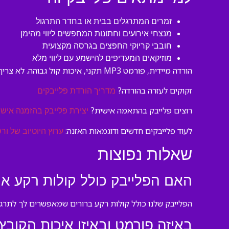
זמרים המתרגלים בבית או בחדר התרגול
מנצחי אירועים וחתונות המחפשים ליווי מהימן
חובבי קריוקי החפצים בגרסה מקצועית
מוזיקאים המעדיפים להישמע עם ליווי מלא
הורדה מיידית, פורמט MP3 תקני, איכות קול גבוהה. לא צריך להמתין, לא צריך הרשמה מסובכת — פשוט הורד ותחל לשיר.
זקוקים לעזרה בהורדה?
מדריך הורדת פלייבקים
רוצים פלייבק בהתאמה אישית?
יצירת פלייבק בהזמנה אישי
לעוד פלייבקים חדשים ודוגמאות האזנה:
ערוץ היוטיוב של ורס
שאלות נפוצות
האם הפלייבק כולל קולות רקע או ר
הפלייבק שלנו כולל קולות רקע ברורים שמאפשרים לך לתרגל ו
באיזה פורמט ובאיזו איכות הקובץ