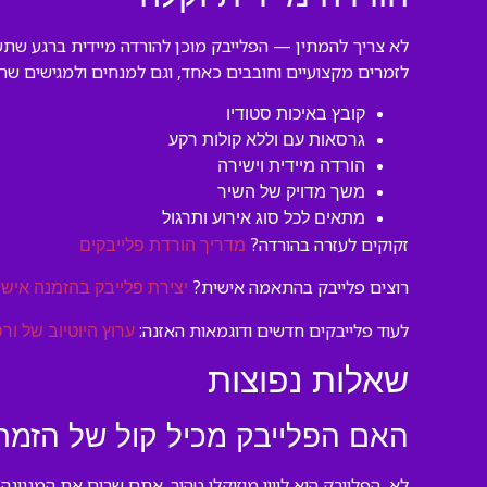
לא צריך להמתין — הפלייבק מוכן להורדה מיידית ברגע שתשל
לזמרים מקצועיים וחובבים כאחד, וגם למנחים ולמגישים שרו
קובץ באיכות סטודיו
גרסאות עם וללא קולות רקע
הורדה מיידית וישירה
משך מדויק של השיר
מתאים לכל סוג אירוע ותרגול
זקוקים לעזרה בהורדה?
מדריך הורדת פלייבקים
רוצים פלייבק בהתאמה אישית?
יצירת פלייבק בהזמנה אישי
לעוד פלייבקים חדשים ודוגמאות האזנה:
ערוץ היוטיוב של ורס
שאלות נפוצות
האם הפלייבק מכיל קול של הזמר
לא, הפלייבק הוא ליווי מוזיקלי טהור. אתם שרים את המנגי