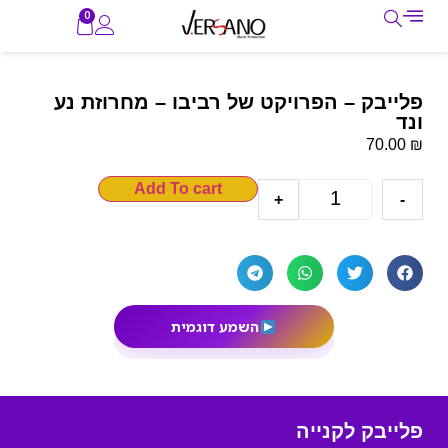
0
פלייבק – הפרויקט של רביבו – מחרוזת נע
ונד
₪
70.00
Add To cart
+
-
השמע דוגמית
פלייבק לקנייה