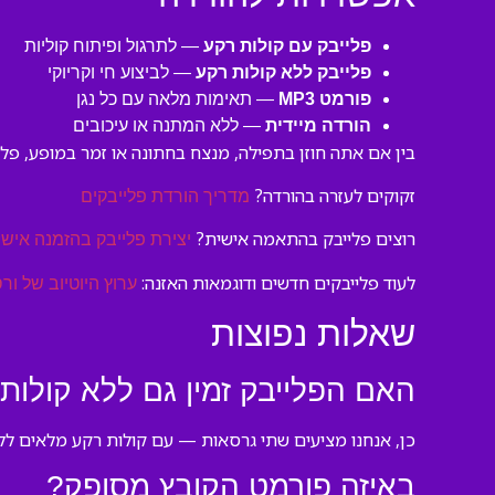
פלייבק עם קולות רקע
— לתרגול ופיתוח קוליות
פלייבק ללא קולות רקע
— לביצוע חי וקריוקי
פורמט MP3
— תאימות מלאה עם כל נגן
הורדה מיידית
— ללא המתנה או עיכובים
בין אם אתה חוזן בתפילה, מנצח בחתונה או זמר במופע, פליי
זקוקים לעזרה בהורדה?
מדריך הורדת פלייבקים
רוצים פלייבק בהתאמה אישית?
יצירת פלייבק בהזמנה אישי
לעוד פלייבקים חדשים ודוגמאות האזנה:
ערוץ היוטיוב של ורס
שאלות נפוצות
האם הפלייבק זמין גם ללא קולות
כן, אנחנו מציעים שתי גרסאות — עם קולות רקע מלאים ללימו
באיזה פורמט הקובץ מסופק?