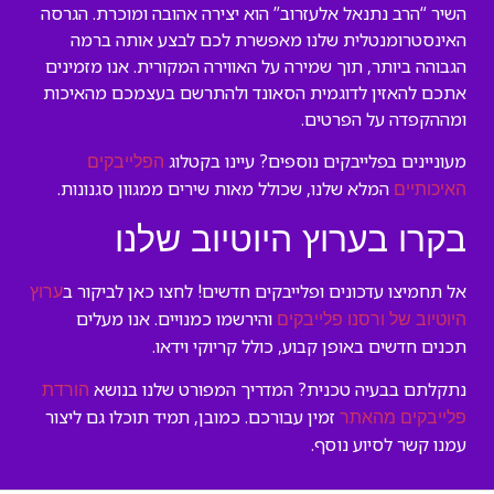
השיר “הרב נתנאל אלעזרוב” הוא יצירה אהובה ומוכרת. הגרסה
האינסטרומנטלית שלנו מאפשרת לכם לבצע אותה ברמה
הגבוהה ביותר, תוך שמירה על האווירה המקורית. אנו מזמינים
אתכם להאזין לדוגמית הסאונד ולהתרשם בעצמכם מהאיכות
ומההקפדה על הפרטים.
מעוניינים בפלייבקים נוספים? עיינו בקטלוג
הפלייבקים
המלא שלנו, שכולל מאות שירים ממגוון סגנונות.
האיכותיים
בקרו בערוץ היוטיוב שלנו
אל תחמיצו עדכונים ופלייבקים חדשים! לחצו כאן לביקור ב
ערוץ
והירשמו כמנויים. אנו מעלים
היוטיוב של ורסנו פלייבקים
תכנים חדשים באופן קבוע, כולל קריוקי וידאו.
נתקלתם בבעיה טכנית? המדריך המפורט שלנו בנושא
הורדת
זמין עבורכם. כמובן, תמיד תוכלו גם ליצור
פלייבקים מהאתר
עמנו קשר לסיוע נוסף.