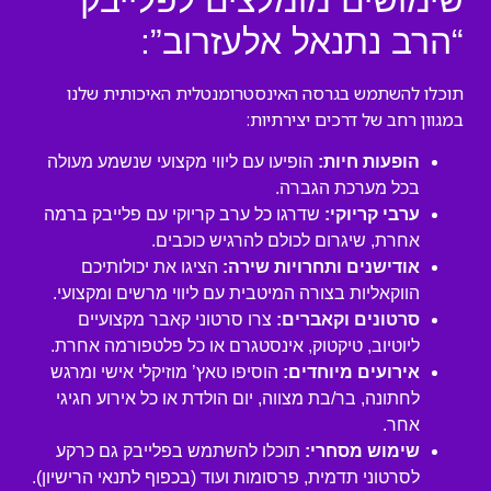
שימושים מומלצים לפלייבק
“הרב נתנאל אלעזרוב”:
תוכלו להשתמש בגרסה האינסטרומנטלית האיכותית שלנו
במגוון רחב של דרכים יצירתיות:
הופעות חיות:
הופיעו עם ליווי מקצועי שנשמע מעולה
בכל מערכת הגברה.
ערבי קריוקי:
שדרגו כל ערב קריוקי עם פלייבק ברמה
אחרת, שיגרום לכולם להרגיש כוכבים.
אודישנים ותחרויות שירה:
הציגו את יכולותיכם
הווקאליות בצורה המיטבית עם ליווי מרשים ומקצועי.
סרטונים וקאברים:
צרו סרטוני קאבר מקצועיים
ליוטיוב, טיקטוק, אינסטגרם או כל פלטפורמה אחרת.
אירועים מיוחדים:
הוסיפו טאץ’ מוזיקלי אישי ומרגש
לחתונה, בר/בת מצווה, יום הולדת או כל אירוע חגיגי
אחר.
שימוש מסחרי:
תוכלו להשתמש בפלייבק גם כרקע
לסרטוני תדמית, פרסומות ועוד (בכפוף לתנאי הרישיון).