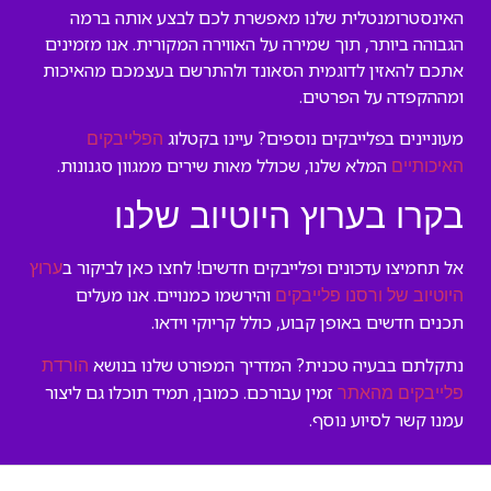
האינסטרומנטלית שלנו מאפשרת לכם לבצע אותה ברמה
הגבוהה ביותר, תוך שמירה על האווירה המקורית. אנו מזמינים
אתכם להאזין לדוגמית הסאונד ולהתרשם בעצמכם מהאיכות
ומההקפדה על הפרטים.
מעוניינים בפלייבקים נוספים? עיינו בקטלוג
הפלייבקים
המלא שלנו, שכולל מאות שירים ממגוון סגנונות.
האיכותיים
בקרו בערוץ היוטיוב שלנו
אל תחמיצו עדכונים ופלייבקים חדשים! לחצו כאן לביקור ב
ערוץ
והירשמו כמנויים. אנו מעלים
היוטיוב של ורסנו פלייבקים
תכנים חדשים באופן קבוע, כולל קריוקי וידאו.
נתקלתם בבעיה טכנית? המדריך המפורט שלנו בנושא
הורדת
זמין עבורכם. כמובן, תמיד תוכלו גם ליצור
פלייבקים מהאתר
עמנו קשר לסיוע נוסף.