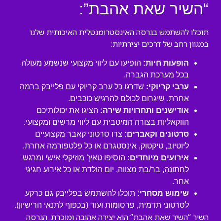
“השיר שאת אהבת”:
תוכלו להשתמש בגרסה האינסטרומנטלית האיכותית שלנו
במגוון רחב של דרכים יצירתיות:
הופעות חיות:
הופיעו עם ליווי מקצועי שנשמע מעולה
בכל מערכת הגברה.
ערבי קריוקי:
שדרגו כל ערב קריוקי עם פלייבק ברמה
אחרת, שיגרום לכולם להרגיש כוכבים.
אודישנים ותחרויות שירה:
הציגו את יכולותיכם
הווקאליות בצורה המיטבית עם ליווי מרשים ומקצועי.
סרטונים וקאברים:
צרו סרטוני קאבר מקצועיים
ליוטיוב, טיקטוק, אינסטגרם או כל פלטפורמה אחרת.
אירועים מיוחדים:
הוסיפו טאץ’ מוזיקלי אישי ומרגש
לחתונה, בר/בת מצווה, יום הולדת או כל אירוע חגיגי
אחר.
שימוש מסחרי:
תוכלו להשתמש בפלייבק גם כרקע
לסרטוני תדמית, פרסומות ועוד (בכפוף לתנאי הרישיון).
השיר “השיר שאת אהבת” הוא יצירה אהובה ומוכרת. הגרסה