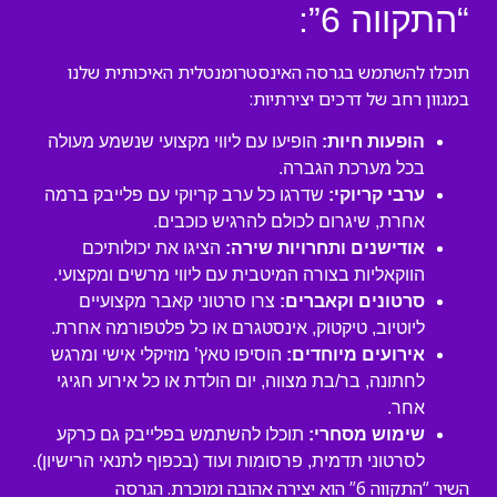
“התקווה 6”:
תוכלו להשתמש בגרסה האינסטרומנטלית האיכותית שלנו
במגוון רחב של דרכים יצירתיות:
הופעות חיות:
הופיעו עם ליווי מקצועי שנשמע מעולה
בכל מערכת הגברה.
ערבי קריוקי:
שדרגו כל ערב קריוקי עם פלייבק ברמה
אחרת, שיגרום לכולם להרגיש כוכבים.
אודישנים ותחרויות שירה:
הציגו את יכולותיכם
הווקאליות בצורה המיטבית עם ליווי מרשים ומקצועי.
סרטונים וקאברים:
צרו סרטוני קאבר מקצועיים
ליוטיוב, טיקטוק, אינסטגרם או כל פלטפורמה אחרת.
אירועים מיוחדים:
הוסיפו טאץ’ מוזיקלי אישי ומרגש
לחתונה, בר/בת מצווה, יום הולדת או כל אירוע חגיגי
אחר.
שימוש מסחרי:
תוכלו להשתמש בפלייבק גם כרקע
לסרטוני תדמית, פרסומות ועוד (בכפוף לתנאי הרישיון).
השיר “התקווה 6” הוא יצירה אהובה ומוכרת. הגרסה