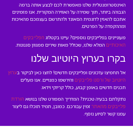
האינסטרומנטלית שלנו מאפשרת לכם לבצע אותה ברמה
הגבוהה ביותר, תוך שמירה על האווירה המקורית. אנו מזמינים
אתכם להאזין לדוגמית הסאונד ולהתרשם בעצמכם מהאיכות
ומההקפדה על הפרטים.
מעוניינים בפלייבקים נוספים? עיינו בקטלוג
הפלייבקים
המלא שלנו, שכולל מאות שירים ממגוון סגנונות.
האיכותיים
בקרו בערוץ היוטיוב שלנו
אל תחמיצו עדכונים ופלייבקים חדשים! לחצו כאן לביקור ב
ערוץ
והירשמו כמנויים. אנו מעלים
היוטיוב של ורסנו פלייבקים
תכנים חדשים באופן קבוע, כולל קריוקי וידאו.
נתקלתם בבעיה טכנית? המדריך המפורט שלנו בנושא
הורדת
זמין עבורכם. כמובן, תמיד תוכלו גם ליצור
פלייבקים מהאתר
עמנו קשר לסיוע נוסף.