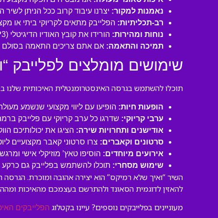
נאמנות למקור:
יצרנו עיבוד קרוב ככל הניתן לשיר 
רב-תכליתיות:
הפלייבק מתאים לקריוקי ביתי או מקצו
נוחות ומהירות:
הורידו את קובץ האודיו הדיגיטלי (MP3 איכותי) ישירות למחשב או לנייד שלכם והתחילו לשיר תוך דקות!
תמיכה והתאמה:
אם אתם צריכים התאמה בסולם או
שימושים מומלצים לפלייבק “ו
תוכלו להשתמש בגרסה האינסטרומנטלית האיכותית שלנו במגו
הופעות חיות:
הופיעו עם ליווי מקצועי שנשמע מעול
ערבי קריוקי:
שדרגו כל ערב קריוקי עם פלייבק ברמה
אודישנים ותחרויות שירה:
הציגו את יכולותיכם הוו
סרטונים וקאברים:
צרו סרטוני קאבר מקצועיים ליו
אירועים מיוחדים:
הוסיפו טאץ’ מוזיקלי אישי ומרגש 
שימוש מסחרי:
תוכלו להשתמש בפלייבק גם כרקע לסר
השיר “ואיך שלא רמיקס” הוא יצירה אהובה ומוכרת. הגרסה 
להאזין לדוגמית הסאונד ולהתרשם בעצמכם מהאיכות ומהה
מעוניינים בפלייבקים נוספים? עיינו בקטלוג
הפלייבקים האיכ