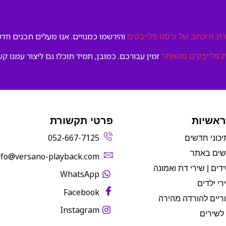
והירשמו כמנויים. אנו מעלים תכנים חדשי
וץ היוטיוב של ורסנו פלייבקים
זמין עבורכם. כמובן, תמיד תוכלו גם ליצור עמנו קש
 פלייבקים מהאתר
ראשיות
פרטי תקשורת
052-667-7125
יכוני חדשים
שים באתר
info@versano-playback.com‬
דים | שירי דת ואמונה
WhatsApp
רי ילדים
Facebook
ריים להורדה מהירה
Instagram
לשירים