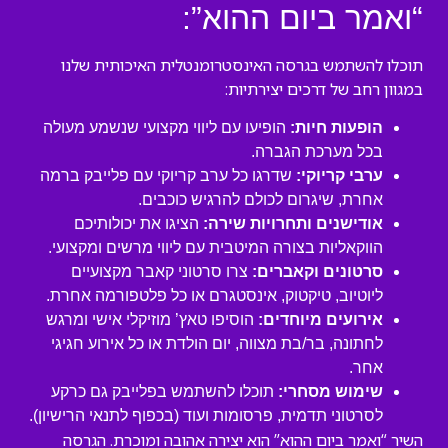
“ואמר ביום ההוא”:
תוכלו להשתמש בגרסה האינסטרומנטלית האיכותית שלנו
במגוון רחב של דרכים יצירתיות:
הופעות חיות:
הופיעו עם ליווי מקצועי שנשמע מעולה
בכל מערכת הגברה.
ערבי קריוקי:
שדרגו כל ערב קריוקי עם פלייבק ברמה
אחרת, שיגרום לכולם להרגיש כוכבים.
אודישנים ותחרויות שירה:
הציגו את יכולותיכם
הווקאליות בצורה המיטבית עם ליווי מרשים ומקצועי.
סרטונים וקאברים:
צרו סרטוני קאבר מקצועיים
ליוטיוב, טיקטוק, אינסטגרם או כל פלטפורמה אחרת.
אירועים מיוחדים:
הוסיפו טאץ’ מוזיקלי אישי ומרגש
לחתונה, בר/בת מצווה, יום הולדת או כל אירוע חגיגי
אחר.
שימוש מסחרי:
תוכלו להשתמש בפלייבק גם כרקע
לסרטוני תדמית, פרסומות ועוד (בכפוף לתנאי הרישיון).
השיר “ואמר ביום ההוא” הוא יצירה אהובה ומוכרת. הגרסה