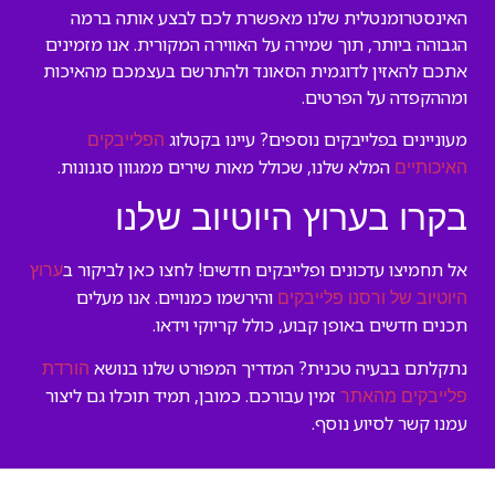
האינסטרומנטלית שלנו מאפשרת לכם לבצע אותה ברמה
הגבוהה ביותר, תוך שמירה על האווירה המקורית. אנו מזמינים
אתכם להאזין לדוגמית הסאונד ולהתרשם בעצמכם מהאיכות
ומההקפדה על הפרטים.
מעוניינים בפלייבקים נוספים? עיינו בקטלוג
הפלייבקים
המלא שלנו, שכולל מאות שירים ממגוון סגנונות.
האיכותיים
בקרו בערוץ היוטיוב שלנו
אל תחמיצו עדכונים ופלייבקים חדשים! לחצו כאן לביקור ב
ערוץ
והירשמו כמנויים. אנו מעלים
היוטיוב של ורסנו פלייבקים
תכנים חדשים באופן קבוע, כולל קריוקי וידאו.
נתקלתם בבעיה טכנית? המדריך המפורט שלנו בנושא
הורדת
זמין עבורכם. כמובן, תמיד תוכלו גם ליצור
פלייבקים מהאתר
עמנו קשר לסיוע נוסף.