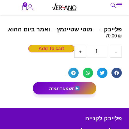
0
פלייבק – – מוטי שטיינמץ – ואמר ביום ההוא
₪
70.00
Add To cart
+
-
השמע דוגמית
פלייבק לקנייה