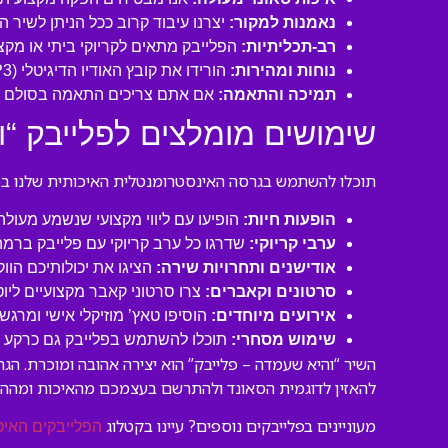
נאמנות למקור:
יצרנו עיבוד קרוב ככל הניתן לשיר ה
רב-תכליתיות:
הפלייבק מתאים לקריוקי ביתי או מקצו
נוחות ומהירות:
הורידו את קובץ האודיו הדיגיטלי (MP3 איכותי) ישירות למחשב או לנייד שלכם והתחילו לשיר תוך דקות!
תמיכה והתאמה:
אם אתם צריכים התאמה בסולם או
שימושים מומלצים לפלייבק “ו
תוכלו להשתמש בגרסה האינסטרומנטלית האיכותית שלנו במגו
הופעות חיות:
הופיעו עם ליווי מקצועי שנשמע מעול
ערבי קריוקי:
שדרגו כל ערב קריוקי עם פלייבק ברמה
אודישנים ותחרויות שירה:
הציגו את יכולותיכם הוו
סרטונים וקאברים:
צרו סרטוני קאבר מקצועיים ליו
אירועים מיוחדים:
הוסיפו טאץ’ מוזיקלי אישי ומרגש 
שימוש מסחרי:
תוכלו להשתמש בפלייבק גם כרקע לסר
השיר “והיא שעמדה – פלייבק” הוא יצירה אהובה ומוכרת. ה
להאזין לדוגמית הסאונד ולהתרשם בעצמכם מהאיכות ומהה
מעוניינים בפלייבקים נוספים? עיינו בקטלוג
הפלייבקים האיכ