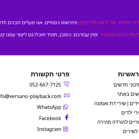
והירשמו כמנויים. אנו מעלים תכנים חדשי
וץ היוטיוב של ורסנו פלייבקים
זמין עבורכם. כמובן, תמיד תוכלו גם ליצור עמנו קש
 פלייבקים מהאתר
ראשיות
פרטי תקשורת
052-667-7125
יכוני חדשים
שים באתר
info@versano-playback.com‬
דים | שירי דת ואמונה
WhatsApp
רי ילדים
Facebook
ריים להורדה מהירה
Instagram
לשירים