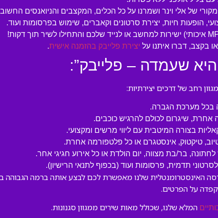
מקורי של אלי וינר ושמרנו על כל הכלים, המקצבים והניואנסים החשובי
עי, הופעות חיות, יצירת סרטונים וקאברים, שימוש בפרסומות ועוד.
 בקצב, דברו איתנו על
יצירת פלייבק בהזמנה אישית
.
היא שעמדה – פלייבק”:
ון רחב של דרכים יצירתיות:
ה בכל מערכת הגברה.
 אחרת, שיגרום לכולם להרגיש כוכבים.
קאליות בצורה המיטבית עם ליווי מרשים ומקצועי.
טיוב, טיקטוק, אינסטגרם או כל פלטפורמה אחרת.
לחתונה, בר/בת מצווה, יום הולדת או כל אירוע חגיגי אחר.
טוני תדמית, פרסומות ועוד (בכפוף לתנאי הרישיון).
גרסה האינסטרומנטלית שלנו מאפשרת לכם לבצע אותה ברמה הגבוהה ביו
קפדה על הפרטים.
המלא שלנו, שכולל מאות שירים ממגוון סגנונות.
ותיים