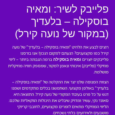
פלייבק לשיר: ומאיה
בוסקילה – בלעדיך
(במקור של נועה קירל)
רוצים לבצע את הלהיט “ומאיה בוסקילה – בלעדיך” של נועה
קירל כמו מקצוענים? הגעתם למקום הנכון! אנו בורסנו
פלייבקים יוצרים
ברמה הגבוהה ביותר – ליווי
ומאיה בוסקילה
מוזיקלי (פלייבק) איכותי ונאמן למקור, שמספק חוויה מוזיקלית
מושלמת.
הצוות המנוסה שלנו יצר את ההקלטה של “ומאיה בוסקילה –
בלעדיך” באולפן מקצועי. השתמשנו בכלים מתקדמים ושמנו
דגש על כל פרט בעיבוד המקורי של נועה קירל. התוצאה היא
סאונד נקי, עשיר ומדויק שיבליט את היכולות הווקאליות שלכם.
הליווי המוזיקלי מתאים לזמרים מקצועיים, לחובבי קריוקי
מושבעים ולאירועים בלתי נשכחים.