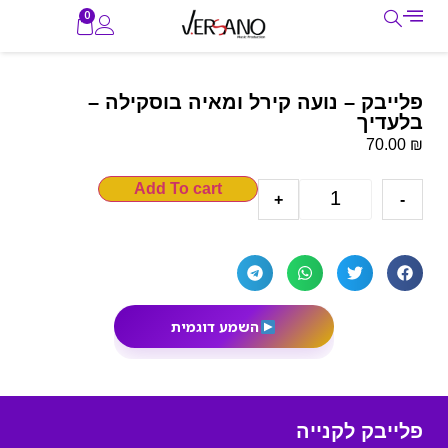
0
פלייבק – נועה קירל ומאיה בוסקילה –
בלעדיך
₪
70.00
Add To cart
+
-
השמע דוגמית
פלייבק לקנייה