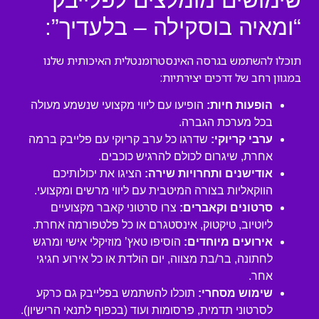
שימושים מומלצים לפלייבק
“ומאיה בוסקילה – בלעדיך”:
תוכלו להשתמש בגרסה האינסטרומנטלית האיכותית שלנו
במגוון רחב של דרכים יצירתיות:
הופעות חיות:
הופיעו עם ליווי מקצועי שנשמע מעולה
בכל מערכת הגברה.
ערבי קריוקי:
שדרגו כל ערב קריוקי עם פלייבק ברמה
אחרת, שיגרום לכולם להרגיש כוכבים.
אודישנים ותחרויות שירה:
הציגו את יכולותיכם
הווקאליות בצורה המיטבית עם ליווי מרשים ומקצועי.
סרטונים וקאברים:
צרו סרטוני קאבר מקצועיים
ליוטיוב, טיקטוק, אינסטגרם או כל פלטפורמה אחרת.
אירועים מיוחדים:
הוסיפו טאץ’ מוזיקלי אישי ומרגש
לחתונה, בר/בת מצווה, יום הולדת או כל אירוע חגיגי
אחר.
שימוש מסחרי:
תוכלו להשתמש בפלייבק גם כרקע
לסרטוני תדמית, פרסומות ועוד (בכפוף לתנאי הרישיון).