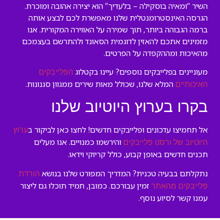
השיר “ומאיה בוסקילה – בלעדיך” הוא יצירה אהובה ומוכרת.
הגרסה האינסטרומנטלית שלנו מאפשרת לכם לבצע אותה
ברמה הגבוהה ביותר, תוך שמירה על האווירה המקורית. אנו
מזמינים אתכם להאזין לדוגמית הסאונד ולהתרשם בעצמכם
מהאיכות ומההקפדה על הפרטים.
מעוניינים בפלייבקים נוספים? עיינו בקטלוג
הפלייבקים
המלא שלנו, שכולל מאות שירים ממגוון סגנונות.
האיכותיים
בקרו בערוץ היוטיוב שלנו
אל תחמיצו עדכונים ופלייבקים חדשים! לחצו כאן לביקור ב
ערוץ
והירשמו כמנויים. אנו מעלים
היוטיוב של ורסנו פלייבקים
תכנים חדשים באופן קבוע, כולל קריוקי וידאו.
נתקלתם בבעיה טכנית? המדריך המפורט שלנו בנושא
הורדת
זמין עבורכם. כמובן, תמיד תוכלו גם ליצור
פלייבקים מהאתר
עמנו קשר לסיוע נוסף.