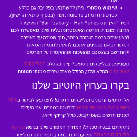
אחר.
שימוש מסחרי:
ניתן להשתמש בפלייבק גם כרקע
לסרטוני תדמית, פרסומות ועוד (בכפוף לתנאי הרישיון).
השיר “חאן יונס Bar Tzabary – Han Yunes” הוא יצירה
אהובה ומוכרת. הגרסה האינסטרומנטלית שלנו מאפשרת לכם
לבצע אותה ברמה הגבוהה ביותר, תוך שמירה על האווירה
המקורית. אנו מזמינים אתכם להאזין לדוגמית הסאונד
ולהתרשם בעצמכם מהאיכות ומההקפדה על הפרטים.
מעוניינים בפלייבקים נוספים? עיינו בקטלוג
הפלייבקים
המלא שלנו, הכולל מאות שירים ממגוון סגנונות.
האיכותיים
בקרו בערוץ היוטיוב שלנו
אל תחמיצו עדכונים ופלייבקים חדשים! לחצו כאן לביקור ב
ערוץ
והירשמו כמנויים. אנו מעלים
היוטיוב של ורסנו פלייבקים
תכנים חדשים באופן קבוע, כולל קריוקי וידאו.
נתקלתם בבעיה טכנית? המדריך המפורט שלנו בנושא
הורדת
זמין עבורכם. כמובן, תמיד ניתן גם ליצור
פלייבקים מהאתר