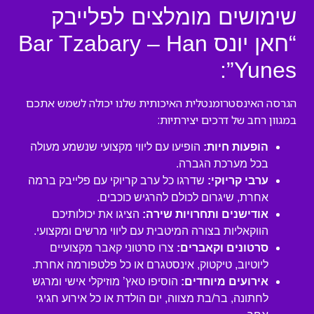
שימושים מומלצים לפלייבק
“חאן יונס Bar Tzabary – Han
Yunes”:
הגרסה האינסטרומנטלית האיכותית שלנו יכולה לשמש אתכם
במגוון רחב של דרכים יצירתיות:
הופעות חיות:
הופיעו עם ליווי מקצועי שנשמע מעולה
בכל מערכת הגברה.
ערבי קריוקי:
שדרגו כל ערב קריוקי עם פלייבק ברמה
אחרת, שיגרום לכולם להרגיש כוכבים.
אודישנים ותחרויות שירה:
הציגו את יכולותיכם
הווקאליות בצורה המיטבית עם ליווי מרשים ומקצועי.
סרטונים וקאברים:
צרו סרטוני קאבר מקצועיים
ליוטיוב, טיקטוק, אינסטגרם או כל פלטפורמה אחרת.
אירועים מיוחדים:
הוסיפו טאץ’ מוזיקלי אישי ומרגש
לחתונה, בר/בת מצווה, יום הולדת או כל אירוע חגיגי