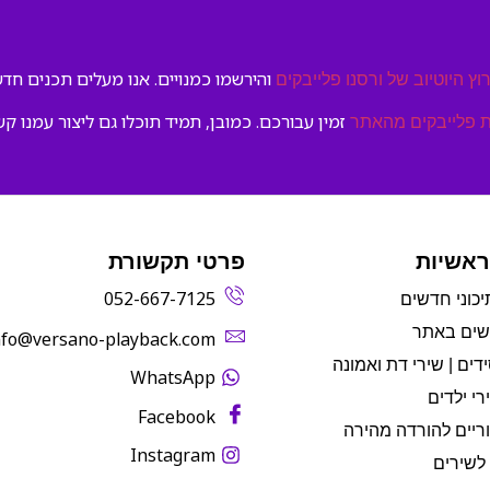
והירשמו כמנויים. אנו מעלים תכנים חדשי
וץ היוטיוב של ורסנו פלייבקים
זמין עבורכם. כמובן, תמיד תוכלו גם ליצור עמנו קש
 פלייבקים מהאתר
ראשיות
פרטי תקשורת
052-667-7125
יכוני חדשים
שים באתר
info@versano-playback.com‬
דים | שירי דת ואמונה
WhatsApp
רי ילדים
Facebook
ריים להורדה מהירה
Instagram
לשירים