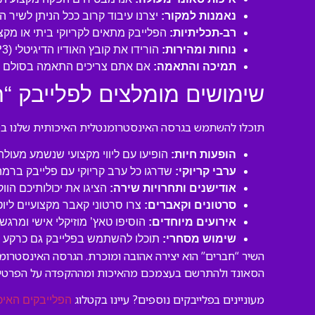
נאמנות למקור:
יצרנו עיבוד קרוב ככל הניתן לשיר 
רב-תכליתיות:
הפלייבק מתאים לקריוקי ביתי או מקצו
נוחות ומהירות:
הורידו את קובץ האודיו הדיגיטלי (MP3 איכותי) ישירות למחשב או לנייד שלכם והתחילו לשיר תוך דקות!
תמיכה והתאמה:
אם אתם צריכים התאמה בסולם או
שימושים מומלצים לפלייבק “ח
תוכלו להשתמש בגרסה האינסטרומנטלית האיכותית שלנו במגו
הופעות חיות:
הופיעו עם ליווי מקצועי שנשמע מעול
ערבי קריוקי:
שדרגו כל ערב קריוקי עם פלייבק ברמה
אודישנים ותחרויות שירה:
הציגו את יכולותיכם הוו
סרטונים וקאברים:
צרו סרטוני קאבר מקצועיים ליו
אירועים מיוחדים:
הוסיפו טאץ’ מוזיקלי אישי ומרגש 
שימוש מסחרי:
תוכלו להשתמש בפלייבק גם כרקע לסר
השיר “חברים” הוא יצירה אהובה ומוכרת. הגרסה האינסטרומ
הסאונד ולהתרשם בעצמכם מהאיכות ומההקפדה על הפרטים
מעוניינים בפלייבקים נוספים? עיינו בקטלוג
הפלייבקים האיכ