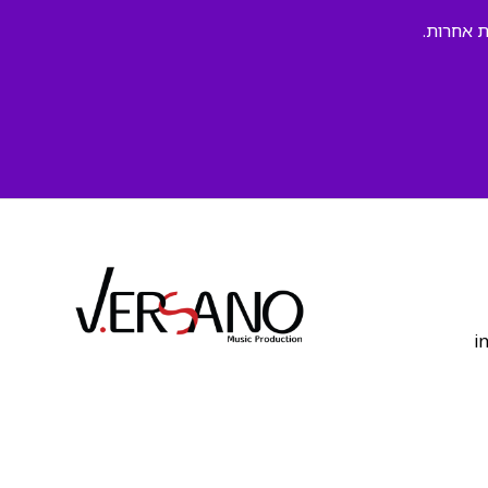
ת אחרות.
‫