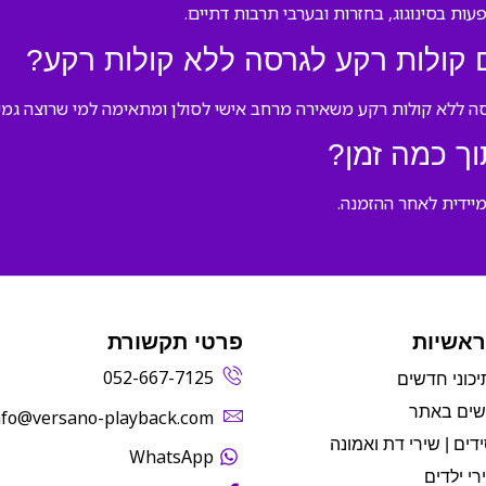
ות בסינוגוג, בחזרות ובערבי תרבות דתיים.
 קולות רקע לגרסה ללא קולות רקע?
סה ללא קולות רקע משאירה מרחב אישי לסולן ומתאימה למי שרוצה גמישו
ך כמה זמן?
ראשיות
פרטי תקשורת
052-667-7125
יכוני חדשים
שים באתר
info@versano-playback.com‬
דים | שירי דת ואמונה
WhatsApp
רי ילדים