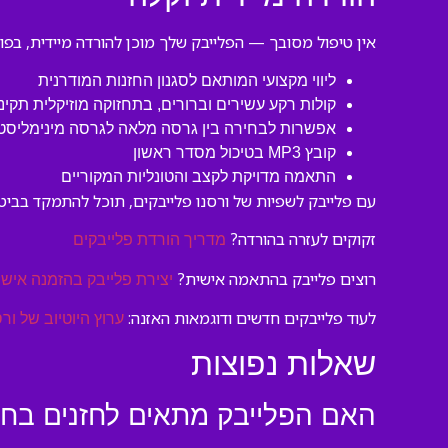
אין טיפול מסובך — הפלייבק שלך מוכן להורדה מיידית, בפורמט MP3 באיכות גבוהה. לאחר ההזמנה, תוכל להתחיל להתרגל לליווי תוך דק
ליווי מקצועי המותאם לסגנון החזנות המודרנית
קולות רקע עשירים וברורים, בתחזוקה מוזיקלית תקינ
אפשרות לבחירה בין גרסה מלאה לגרסה מינימליסט
קובץ MP3 בטיכול מסדר ראשון
התאמה מדויקת לקצב והטונליות המקוריים
עם פלייבק לשפיות של ורסנו פלייבקים, תוכל להתמקד בביטוי 
זקוקים לעזרה בהורדה?
מדריך הורדת פלייבקים
רוצים פלייבק בהתאמה אישית?
יצירת פלייבק בהזמנה אישי
לעוד פלייבקים חדשים ודוגמאות האזנה:
ערוץ היוטיוב של ורס
שאלות נפוצות
האם הפלייבק מתאים לחזנים בחזר