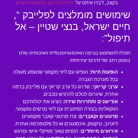
בקצב, דברו איתנו על
יצירת פלייבק בהזמנה אישית
.
שימושים מומלצים לפלייבק “,
חיים ישראל, בנצי שטיין – אל
תיפול”:
תוכלו להשתמש בגרסה האינסטרומנטלית האיכותית שלנו
במגוון רחב של דרכים יצירתיות:
הופעות חיות:
הופיעו עם ליווי מקצועי שנשמע מעולה
בכל מערכת הגברה.
ערבי קריוקי:
שדרגו כל ערב קריוקי עם פלייבק ברמה
אחרת, שיגרום לכולם להרגיש כוכבים.
אודישנים ותחרויות שירה:
הציגו את יכולותיכם
הווקאליות בצורה המיטבית עם ליווי מרשים ומקצועי.
סרטונים וקאברים:
צרו סרטוני קאבר מקצועיים
ליוטיוב, טיקטוק, אינסטגרם או כל פלטפורמה אחרת.
אירועים מיוחדים:
הוסיפו טאץ’ מוזיקלי אישי ומרגש