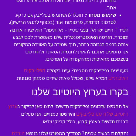
לחתונה, בר/בת מצווה, יום הולדת או כל אירוע חגיגי
אחר.
שימוש מסחרי:
תוכלו להשתמש בפלייבק גם כרקע
לסרטוני תדמית, פרסומות ועוד (בכפוף לתנאי הרישיון).
השיר “, חיים ישראל, בנצי שטיין – אל תיפול” הוא יצירה אהובה
ומוכרת. הגרסה האינסטרומנטלית שלנו מאפשרת לכם לבצע
אותה ברמה הגבוהה ביותר, תוך שמירה על האווירה המקורית.
אנו מזמינים אתכם להאזין לדוגמית הסאונד ולהתרשם
בעצמכם מהאיכות ומההקפדה על הפרטים.
מעוניינים בפלייבקים נוספים? עיינו בקטלוג
הפלייבקים
המלא שלנו, שכולל מאות שירים ממגוון סגנונות.
האיכותיים
בקרו בערוץ היוטיוב שלנו
אל תחמיצו עדכונים ופלייבקים חדשים! לחצו כאן לביקור ב
ערוץ
והירשמו כמנויים. אנו מעלים
היוטיוב של ורסנו פלייבקים
תכנים חדשים באופן קבוע, כולל קריוקי וידאו.
נתקלתם בבעיה טכנית? המדריך המפורט שלנו בנושא
הורדת