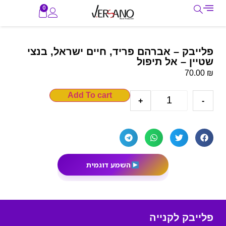
0
פלייבק – אברהם פריד, חיים ישראל, בנצי
שטיין – אל תיפול
₪
70.00
Add To cart
+
-
השמע דוגמית
פלייבק לקנייה