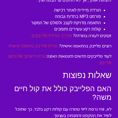
להנחות אותך, אך לא דוחקים על הבמה שלך.
הורדה מיידית לאחר רכישה
פורמט MP3 בחדות גבוהה
התאמה מדויקת לקצב ולסולם של המקור
קולות רקע עשירים ותומכים
זקוקים לעזרה בהורדה?
מדריך הורדת פלייבקים
רוצים פלייבק בהתאמה אישית?
יצירת פלייבק בהזמנה אישית
לעוד פלייבקים חדשים ודוגמאות האזנה:
ערוץ היוטיוב של ורסנו
פלייבק
שאלות נפוצות
האם הפלייבק כולל את קול חיים
משה?
לא, זוהי גרסת ליווי טהורה עם קולות רקע בלבד, כך שתוכל
לשיר את הטקסט והמנגינה בעצמך.