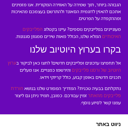
הגבוהה ביותר, תוך שמירה על האווירה המקורית. אנו מזמינים
אתכם להאזין לדוגמית הסאונד ולהתרשם בעצמכם מהאיכות
ומההקפדה על הפרטים.
מעוניינים בפלייבקים נוספים? עיינו בקטלוג
הפלייבקים
המלא שלנו, הכולל מאות שירים ממגוון סגנונות.
האיכותיים
בקרו בערוץ היוטיוב שלנו
אל תחמיצו עדכונים ופלייבקים חדשים! לחצו כאן לביקור ב
ערוץ
והירשמו כמנויים. אנו מעלים
היוטיוב של ורסנו פלייבקים
תכנים חדשים באופן קבוע, כולל קריוקי וידאו.
נתקלתם בבעיה טכנית? המדריך המפורט שלנו בנושא
הורדת
זמין עבורכם. כמובן, תמיד ניתן גם ליצור
פלייבקים מהאתר
עמנו קשר לסיוע נוסף.
ניווט באתר