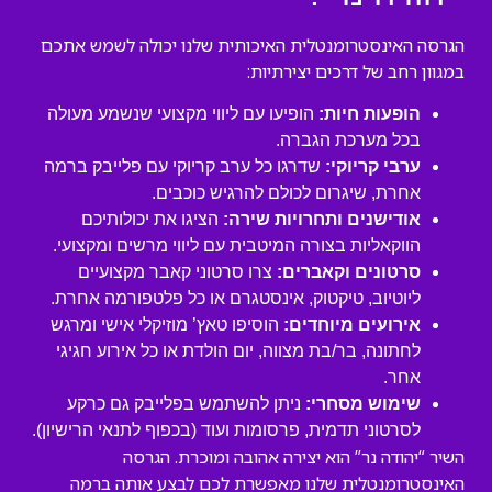
הגרסה האינסטרומנטלית האיכותית שלנו יכולה לשמש אתכם
במגוון רחב של דרכים יצירתיות:
הופעות חיות:
הופיעו עם ליווי מקצועי שנשמע מעולה
בכל מערכת הגברה.
ערבי קריוקי:
שדרגו כל ערב קריוקי עם פלייבק ברמה
אחרת, שיגרום לכולם להרגיש כוכבים.
אודישנים ותחרויות שירה:
הציגו את יכולותיכם
הווקאליות בצורה המיטבית עם ליווי מרשים ומקצועי.
סרטונים וקאברים:
צרו סרטוני קאבר מקצועיים
ליוטיוב, טיקטוק, אינסטגרם או כל פלטפורמה אחרת.
אירועים מיוחדים:
הוסיפו טאץ’ מוזיקלי אישי ומרגש
לחתונה, בר/בת מצווה, יום הולדת או כל אירוע חגיגי
אחר.
שימוש מסחרי:
ניתן להשתמש בפלייבק גם כרקע
לסרטוני תדמית, פרסומות ועוד (בכפוף לתנאי הרישיון).
השיר “יהודה נר” הוא יצירה אהובה ומוכרת. הגרסה
האינסטרומנטלית שלנו מאפשרת לכם לבצע אותה ברמה