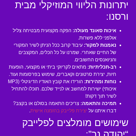
יתרונות הליווי המוזיקלי מבית
ורסנו:
איכות סאונד מעולה:
הפקה מקצועית מבטיחה צליל
אולפני ללא פשרות.
נאמנות למקור:
עיבוד קרוב ככל הניתן לשיר המקורי
של החיים שאחרי. שמרנו על כל הכלים, המקצבים
והניואנסים החשובים.
רב-תכליתיות:
מתאים לקריוקי ביתי או מקצועי, הופעות
חיות, יצירת סרטונים וקאברים, שימוש בפרסומות ועוד.
נוחות ומהירות:
הורידו את קובץ האודיו הדיגיטלי (MP3
איכותי) ישירות למחשב או לנייד שלכם. תוכלו להתחיל
לשיר תוך דקות!
תמיכה והתאמה:
צריכים התאמה בסולם או בקצב?
דברו איתנו על
יצירת פלייבק בהזמנה אישית
.
שימושים מומלצים לפלייבק
“יהודה נר”: