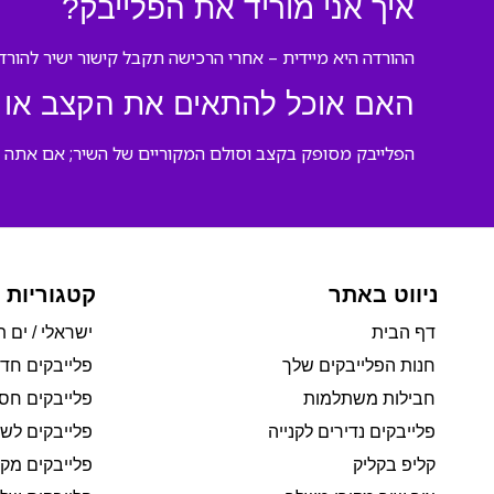
איך אני מוריד את הפלייבק?
ההורדה היא מיידית – אחרי הרכישה תקבל קישור ישיר להורדת קובץ MP3 שאתה יכול להשתמש בו בכמעט כל מכשיר או
האם אוכל להתאים את הקצב או 
הפלייבק מסופק בקצב וסולם המקוריים של השיר; אם אתה ז
ניווט באתר
קטגוריות 
דף הבית
ישראלי / ים ת
חנות הפלייבקים שלך
פלייבקים חד
חבילות משתלמות
פלייבקים חסי
פלייבקים נדירים לקנייה
פלייבקים לשי
קליפ בקליק
פלייבקים מקו