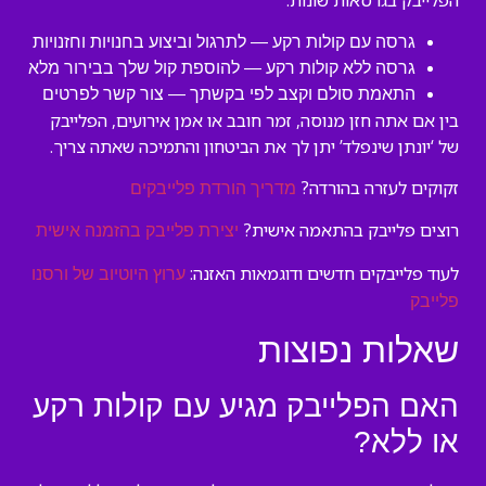
הפלייבק בגרסאות שונות:
גרסה עם קולות רקע — לתרגול וביצוע בחנויות וחזנויות
גרסה ללא קולות רקע — להוספת קול שלך בבירור מלא
התאמת סולם וקצב לפי בקשתך — צור קשר לפרטים
בין אם אתה חזן מנוסה, זמר חובב או אמן אירועים, הפלייבק
של ‘יונתן שינפלד’ יתן לך את הביטחון והתמיכה שאתה צריך.
זקוקים לעזרה בהורדה?
מדריך הורדת פלייבקים
רוצים פלייבק בהתאמה אישית?
יצירת פלייבק בהזמנה אישית
לעוד פלייבקים חדשים ודוגמאות האזנה:
ערוץ היוטיוב של ורסנו
פלייבק
שאלות נפוצות
האם הפלייבק מגיע עם קולות רקע
או ללא?