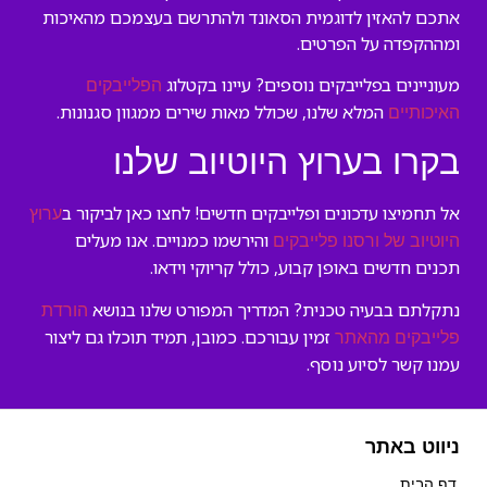
אתכם להאזין לדוגמית הסאונד ולהתרשם בעצמכם מהאיכות
ומההקפדה על הפרטים.
מעוניינים בפלייבקים נוספים? עיינו בקטלוג
הפלייבקים
המלא שלנו, שכולל מאות שירים ממגוון סגנונות.
האיכותיים
בקרו בערוץ היוטיוב שלנו
אל תחמיצו עדכונים ופלייבקים חדשים! לחצו כאן לביקור ב
ערוץ
והירשמו כמנויים. אנו מעלים
היוטיוב של ורסנו פלייבקים
תכנים חדשים באופן קבוע, כולל קריוקי וידאו.
נתקלתם בבעיה טכנית? המדריך המפורט שלנו בנושא
הורדת
זמין עבורכם. כמובן, תמיד תוכלו גם ליצור
פלייבקים מהאתר
עמנו קשר לסיוע נוסף.
ניווט באתר
דף הבית