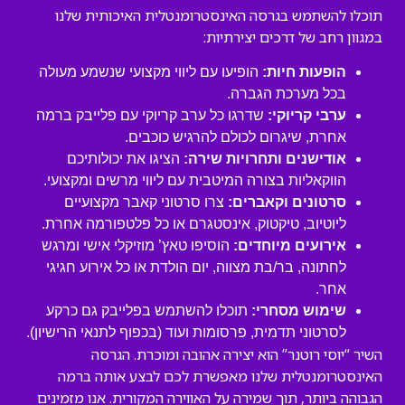
תוכלו להשתמש בגרסה האינסטרומנטלית האיכותית שלנו
במגוון רחב של דרכים יצירתיות:
הופעות חיות:
הופיעו עם ליווי מקצועי שנשמע מעולה
בכל מערכת הגברה.
ערבי קריוקי:
שדרגו כל ערב קריוקי עם פלייבק ברמה
אחרת, שיגרום לכולם להרגיש כוכבים.
אודישנים ותחרויות שירה:
הציגו את יכולותיכם
הווקאליות בצורה המיטבית עם ליווי מרשים ומקצועי.
סרטונים וקאברים:
צרו סרטוני קאבר מקצועיים
ליוטיוב, טיקטוק, אינסטגרם או כל פלטפורמה אחרת.
אירועים מיוחדים:
הוסיפו טאץ’ מוזיקלי אישי ומרגש
לחתונה, בר/בת מצווה, יום הולדת או כל אירוע חגיגי
אחר.
שימוש מסחרי:
תוכלו להשתמש בפלייבק גם כרקע
לסרטוני תדמית, פרסומות ועוד (בכפוף לתנאי הרישיון).
השיר “יוסי רוטנר” הוא יצירה אהובה ומוכרת. הגרסה
האינסטרומנטלית שלנו מאפשרת לכם לבצע אותה ברמה
הגבוהה ביותר, תוך שמירה על האווירה המקורית. אנו מזמינים