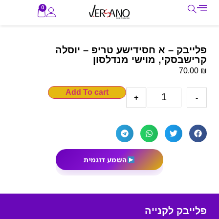
0
פלייבק – א חסידישע טריפ – יוסלה
קרישבסקי, מוישי מנדלסון
₪
70.00
Add To cart
+
-
השמע דוגמית
פלייבק לקנייה