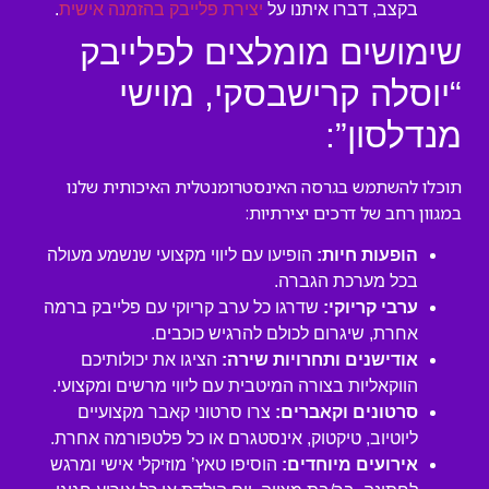
בקצב, דברו איתנו על
יצירת פלייבק בהזמנה אישית
.
שימושים מומלצים לפלייבק
“יוסלה קרישבסקי, מוישי
מנדלסון”:
תוכלו להשתמש בגרסה האינסטרומנטלית האיכותית שלנו
במגוון רחב של דרכים יצירתיות:
הופעות חיות:
הופיעו עם ליווי מקצועי שנשמע מעולה
בכל מערכת הגברה.
ערבי קריוקי:
שדרגו כל ערב קריוקי עם פלייבק ברמה
אחרת, שיגרום לכולם להרגיש כוכבים.
אודישנים ותחרויות שירה:
הציגו את יכולותיכם
הווקאליות בצורה המיטבית עם ליווי מרשים ומקצועי.
סרטונים וקאברים:
צרו סרטוני קאבר מקצועיים
ליוטיוב, טיקטוק, אינסטגרם או כל פלטפורמה אחרת.
אירועים מיוחדים:
הוסיפו טאץ’ מוזיקלי אישי ומרגש