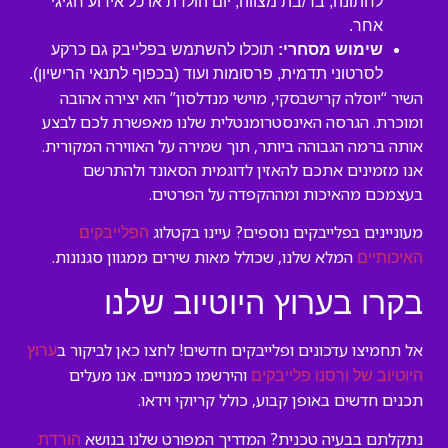
לחתונה, בר/בת מצווה, יום הולדת או כל אירוע חגיגי
אחר.
שימוש מסחרי:
תוכלו להשתמש בפלייבק גם כרקע
לסרטוני תדמית, פרסומות ועוד (בכפוף לתנאי הרישיון).
השיר “יוסלה קרישבסקי, מוישי מנדלסון” הוא יצירה אהובה
ומוכרת. הגרסה האינסטרומנטלית שלנו מאפשרת לכם לבצע
אותה ברמה הגבוהה ביותר, תוך שמירה על האווירה המקורית.
אנו מזמינים אתכם להאזין לדוגמית הסאונד ולהתרשם
בעצמכם מהאיכות ומההקפדה על הפרטים.
מעוניינים בפלייבקים נוספים? עיינו בקטלוג
הפלייבקים
המלא שלנו, שכולל מאות שירים ממגוון סגנונות.
האיכותיים
בקרו בערוץ היוטיוב שלנו
אל תחמיצו עדכונים ופלייבקים חדשים! לחצו כאן לביקור ב
ערוץ
והירשמו כמנויים. אנו מעלים
היוטיוב של ורסנו פלייבקים
תכנים חדשים באופן קבוע, כולל קריוקי וידאו.
נתקלתם בבעיה טכנית? המדריך המפורט שלנו בנושא
הורדת