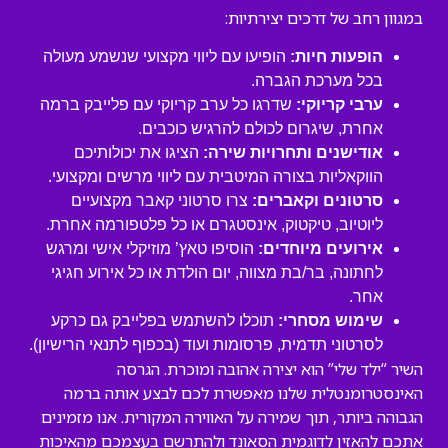
במגוון רחב של דרכים יצירתיות:
הופעות חיות:
הופיעו עם ליווי מקצועי שנשמע מעולה
בכל מערכת הגברה.
ערבי קריוקי:
שדרגו כל ערב קריוקי עם פלייבק ברמה
אחרת, שיגרום לכולם להרגיש כוכבים.
אודישנים ותחרויות שירה:
הציגו את יכולותיכם
הווקאליות בצורה המיטבית עם ליווי מרשים ומקצועי.
סרטונים וקאברים:
צרו סרטוני קאבר מקצועיים
ליוטיוב, טיקטוק, אינסטגרם או כל פלטפורמה אחרת.
אירועים מיוחדים:
הוסיפו טאץ’ מוזיקלי אישי ומרגש
לחתונה, בר/בת מצווה, יום הולדת או כל אירוע חגיגי
אחר.
שימוש מסחרי:
תוכלו להשתמש בפלייבק גם כרקע
לסרטוני תדמית, פרסומות ועוד (בכפוף לתנאי הרישיון).
השיר “ילד שלי” הוא יצירה אהובה ומוכרת. הגרסה
האינסטרומנטלית שלנו מאפשרת לכם לבצע אותה ברמה
הגבוהה ביותר, תוך שמירה על האווירה המקורית. אנו מזמינים
אתכם להאזין לדוגמית הסאונד ולהתרשם בעצמכם מהאיכות