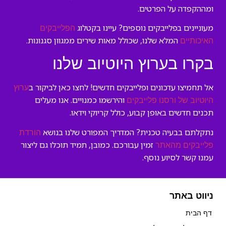
ומההקפדה על הפרטים.
מעוניינים בפלייבקים נוספים? עיינו בקטלוג
הפלייבקים
המלא שלנו, שכולל מאות שירים ממגוון סגנונות.
האיכותיים
בקרו בערוץ היוטיוב שלנו
אל תחמיצו עדכונים ופלייבקים חדשים! לחצו כאן לביקור ב
ערוץ
והירשמו כמנויים. אנו מעלים
היוטיוב של ורסנו פלייבקים
תכנים חדשים באופן קבוע, כולל קריוקי וידאו.
נתקלתם בבעיה טכנית? המדריך המפורט שלנו בנושא
הורדת
זמין עבורכם. כמובן, תמיד תוכלו גם ליצור
פלייבקים מהאתר
עמנו קשר לסיוע נוסף.
ניווט באתר
דף הבית