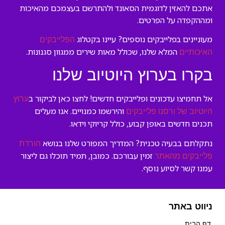
אתכם להאזין לדוגמית הסאונד ולהתרשם בעצמכם מהאיכות
ומההקפדה על הפרטים.
מעוניינים בפלייבקים נוספים? עיינו בקטלוג
הפלייבקים
המלא שלנו, שכולל מאות שירים ממגוון סגנונות.
האיכותיים
בקרו בערוץ היוטיוב שלנו
אל תחמיצו עדכונים ופלייבקים חדשים! לחצו כאן לביקור ב
ערוץ
והירשמו כמנויים. אנו מעלים
היוטיוב של ורסנו פלייבקים
תכנים חדשים באופן קבוע, כולל קריוקי וידאו.
נתקלתם בבעיה טכנית? המדריך המפורט שלנו בנושא
הורדת
זמין עבורכם. כמובן, תמיד תוכלו גם ליצור
פלייבקים מהאתר
עמנו קשר לסיוע נוסף.
ניווט באתר
דף הבית