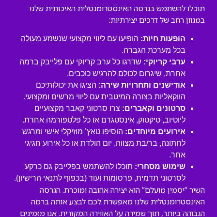
תוכלו להשתמש בגרסה האינסטרומנטלית האיכותית שלנו
במגוון רחב של דרכים יצירתיות:
הופעות חיות:
הופיעו עם ליווי מקצועי שנשמע מעולה
בכל מערכת הגברה.
ערבי קריוקי:
שדרגו כל ערב קריוקי עם פלייבק ברמה
אחרת, שיגרום לכולם להרגיש כוכבים.
אודישנים ותחרויות שירה:
הציגו את יכולותיכם
הווקאליות בצורה המיטבית עם ליווי מרשים ומקצועי.
סרטונים וקאברים:
צרו סרטוני קאבר מקצועיים
ליוטיוב, טיקטוק, אינסטגרם או כל פלטפורמה אחרת.
אירועים מיוחדים:
הוסיפו טאץ’ מוזיקלי אישי ומרגש
לחתונה, בר/בת מצווה, יום הולדת או כל אירוע חגיגי
אחר.
שימוש מסחרי:
תוכלו להשתמש בפלייבק גם כרקע
לסרטוני תדמית, פרסומות ועוד (בכפוף לתנאי הרישיון).
השיר “יסמין מועלם” הוא יצירה אהובה ומוכרת. הגרסה
האינסטרומנטלית שלנו מאפשרת לכם לבצע אותה ברמה
הגבוהה ביותר, תוך שמירה על האווירה המקורית. אנו מזמינים