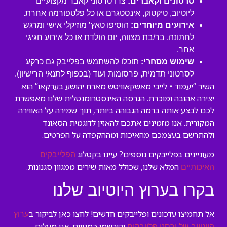
סרטונים וקאברים:
צרו סרטוני קאבר מקצועיים
ליוטיוב, טיקטוק, אינסטגרם או כל פלטפורמה אחרת.
אירועים מיוחדים:
הוסיפו טאץ’ מוזיקלי אישי ומרגש
לחתונה, בר/בת מצווה, יום הולדת או כל אירוע חגיגי
אחר.
שימוש מסחרי:
תוכלו להשתמש בפלייבק גם כרקע
לסרטוני תדמית, פרסומות ועוד (בכפוף לתנאי הרישיון).
השיר “יעמוד • לייבי מאשקאוויטש מארח יהושע בערקאו” הוא
יצירה אהובה ומוכרת. הגרסה האינסטרומנטלית שלנו מאפשרת
לכם לבצע אותה ברמה הגבוהה ביותר, תוך שמירה על האווירה
המקורית. אנו מזמינים אתכם להאזין לדוגמית הסאונד
ולהתרשם בעצמכם מהאיכות ומההקפדה על הפרטים.
מעוניינים בפלייבקים נוספים? עיינו בקטלוג
הפלייבקים
המלא שלנו, שכולל מאות שירים ממגוון סגנונות.
האיכותיים
בקרו בערוץ היוטיוב שלנו
אל תחמיצו עדכונים ופלייבקים חדשים! לחצו כאן לביקור ב
ערוץ
והירשמו כמנויים. אנו מעלים
היוטיוב של ורסנו פלייבקים