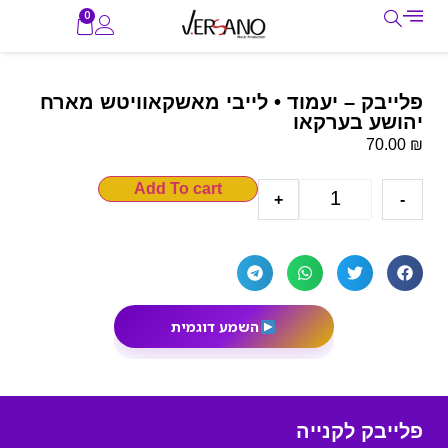
0
פלייבק – יעמוד • לייבי מאשקאוויטש מארח
יהושע בערקאו
₪
70.00
Add To cart
+
-
השמע דוגמית
פלייבק לקנייה