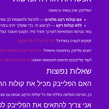
הפלייבק זמין בשתי גרסאות:
עם קולות רקע מלאים
— לתרגול ולתשומת לב מוזיק
ללא קולות רקע
— לביצוע חי, כדי שקולך יהיה במר
בחר בגרסה המתאימה לצרכך והורד מיד. הקובץ מעובד בצלילו
זקוקים לעזרה בהורדה?
מדריך הורדת פלייבקים
רוצים פלייבק בהתאמה אישית?
יצירת פלייבק בהזמנה אישי
לעוד פלייבקים חדשים ודוגמאות האזנה:
ערוץ היוטיוב של ורס
שאלות נפוצות
האם הפלייבק מכיל את קולות הר
כן, הגרסה המלאה כוללת את כל קולות הרקע; אנחנו גם מציע
אני צריך להתאים את הפלייבק לס