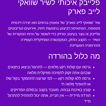
פלייבק איכותי לשיר שוואקי
לייב פארק
שיר ‘שוואקי לייב פארק’ של מאמין בניסים הוא יצירה דינמית
ותופסת, המתאימה לביצוע בהופעות חיות, אירועים וטריבוטים.
פלייבק זה נוצר בעיצוב מדויק כדי לשמור על הרוח המקורית של
השיר — הקצב החזק, הטקסטורה המוזיקלית העשירה
וההרמוניה המעניינת.
מה כלול בהורדה
גרסה עם קולות רקע מלאים — לתרגול וביצוע בתנאים
שבהם אתה זקוק לתמיכה מוזיקלית מלאה
גרסה ללא קולות רקע — למי שרוצה להתמקד בקול שלו
או להוסיף מלווה חי
קובץ באיכות גבוהה, מעובד בקצב ובסולם המדויקים
הורדה מיידית — אין חכייה, אתה יכול להתחיל להתרגל
מייד