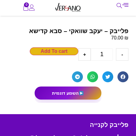
0
פלייבק – יעקב שוואקי – סבא קדישא
₪
70.00
Add To cart
+
-
השמע דוגמית
פלייבק לקנייה