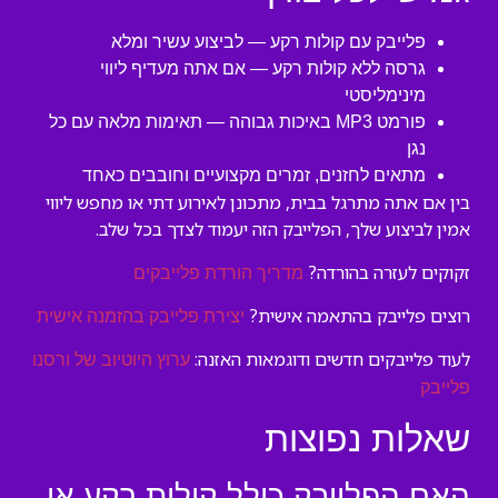
פלייבק עם קולות רקע — לביצוע עשיר ומלא
גרסה ללא קולות רקע — אם אתה מעדיף ליווי
מינימליסטי
פורמט MP3 באיכות גבוהה — תאימות מלאה עם כל
נגן
מתאים לחזנים, זמרים מקצועיים וחובבים כאחד
בין אם אתה מתרגל בבית, מתכונן לאירוע דתי או מחפש ליווי
אמין לביצוע שלך, הפלייבק הזה יעמוד לצדך בכל שלב.
זקוקים לעזרה בהורדה?
מדריך הורדת פלייבקים
רוצים פלייבק בהתאמה אישית?
יצירת פלייבק בהזמנה אישית
לעוד פלייבקים חדשים ודוגמאות האזנה:
ערוץ היוטיוב של ורסנו
פלייבק
שאלות נפוצות
האם הפלייבק כולל קולות רקע או