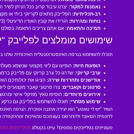
נאמנות למקור:
יצרנו עיבוד קרוב ככל הניתן לשיר ה
רב-תכליתיות:
הפלייבק מתאים לקריוקי ביתי או מקצו
נוחות ומהירות:
הורידו את קובץ האודיו הדיגיטלי (MP3 איכותי) ישירות למחשב או לנייד שלכם והתחילו לשיר תוך דקות!
תמיכה והתאמה:
אם אתם צריכים התאמה בסולם או
שימושים מומלצים לפלייבק “י
תוכלו להשתמש בגרסה האינסטרומנטלית האיכותית שלנו במגו
הופעות חיות:
הופיעו עם ליווי מקצועי שנשמע מעול
ערבי קריוקי:
שדרגו כל ערב קריוקי עם פלייבק ברמה
אודישנים ותחרויות שירה:
הציגו את יכולותיכם הוו
סרטונים וקאברים:
צרו סרטוני קאבר מקצועיים ליו
אירועים מיוחדים:
הוסיפו טאץ’ מוזיקלי אישי ומרגש 
שימוש מסחרי:
תוכלו להשתמש בפלייבק גם כרקע לסר
השיר “יש לי טאטע” הוא יצירה אהובה ומוכרת. הגרסה האינ
לדוגמית הסאונד ולהתרשם בעצמכם מהאיכות ומההקפדה ע
מעוניינים בפלייבקים נוספים? עיינו בקטלוג
הפלייבקים האיכ