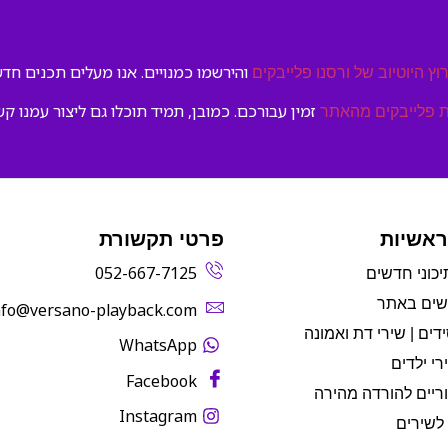
והירשמו כמנויים. אנו מעלים תכנים חדשי
וץ היוטיוב של ורסנו פלייבקים
זמין עבורכם. כמובן, תמיד תוכלו גם ליצור עמנו קש
 פלייבקים מהאתר
ראשיות
פרטי תקשורת
052-667-7125
יכוני חדשים
שים באתר
info@versano-playback.com‬
דים | שירי דת ואמונה
WhatsApp
רי ילדים
Facebook
ריים להורדה מהירה
Instagram
לשירים