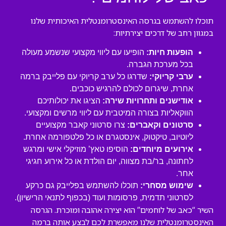
תוכלו להשתמש בגרסה האינסטרומנטלית האיכותית שלנו
במגוון רחב של דרכים יצירתיות:
הופעות חיות:
הופיעו עם ליווי מקצועי שנשמע מעולה
בכל מערכת הגברה.
ערבי קריוקי:
שדרגו כל ערב קריוקי עם פלייבק ברמה
אחרת, שיגרום לכולם להרגיש כוכבים.
אודישנים ותחרויות שירה:
הציגו את יכולותיכם
הווקאליות בצורה המיטבית עם ליווי מרשים ומקצועי.
סרטונים וקאברים:
צרו סרטוני קאבר מקצועיים
ליוטיוב, טיקטוק, אינסטגרם או כל פלטפורמה אחרת.
אירועים מיוחדים:
הוסיפו טאץ’ מוזיקלי אישי ומרגש
לחתונה, בר/בת מצווה, יום הולדת או כל אירוע חגיגי
אחר.
שימוש מסחרי:
תוכלו להשתמש בפלייבק גם כרקע
לסרטוני תדמית, פרסומות ועוד (בכפוף לתנאי הרישיון).
השיר “כאב של לוחמים” הוא יצירה אהובה ומוכרת. הגרסה
האינסטרומנטלית שלנו מאפשרת לכם לבצע אותה ברמה