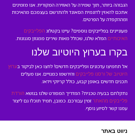
הגבוהה ביותר, תוך שמירה על האווירה המקורית. אנו מזמינים
אתכם להאזין לדוגמית הסאונד ולהתרשם בעצמכם מהאיכות
ומההקפדה על הפרטים.
מעוניינים בפלייבקים נוספים? עיינו בקטלוג
הפלייבקים
המלא שלנו, שכולל מאות שירים ממגוון סגנונות.
האיכותיים
בקרו בערוץ היוטיוב שלנו
אל תחמיצו עדכונים ופלייבקים חדשים! לחצו כאן לביקור ב
ערוץ
והירשמו כמנויים. אנו מעלים
היוטיוב של ורסנו פלייבקים
תכנים חדשים באופן קבוע, כולל קריוקי וידאו.
נתקלתם בבעיה טכנית? המדריך המפורט שלנו בנושא
הורדת
זמין עבורכם. כמובן, תמיד תוכלו גם ליצור
פלייבקים מהאתר
עמנו קשר לסיוע נוסף.
ניווט באתר